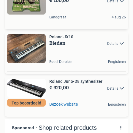
€ 100,00
Details
Landgraaf
4 aug 26
Roland JX10
Bieden
Details
Budel-Dorplein
Eergisteren
Roland Juno-D8 synthesizer
€ 920,00
Details
Top beoordeeld
Bezoek website
Eergisteren