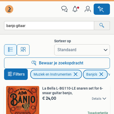
Snaarinstrumenten | Banjo's
Sorteer op
Alle afstanden…
Bewaar je zoekopdracht
Filters
Muziek en Instrumenten
Banjo's
Verw
La Bella L-BG110-LE snaren set for 6-
snaar guitar banjo,
€ 24,00
Details
Topadvertentie