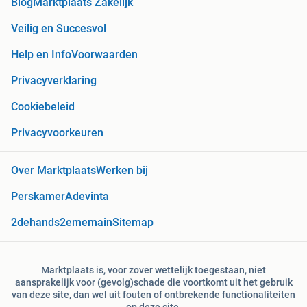
Blog
Marktplaats Zakelijk
Veilig en Succesvol
Help en Info
Voorwaarden
Privacyverklaring
Cookiebeleid
Privacyvoorkeuren
Over Marktplaats
Werken bij
Perskamer
Adevinta
2dehands
2ememain
Sitemap
Marktplaats is, voor zover wettelijk toegestaan, niet
aansprakelijk voor (gevolg)schade die voortkomt uit het gebruik
van deze site, dan wel uit fouten of ontbrekende functionaliteiten