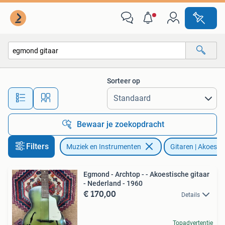
Snaarinstrumenten | Gitaren | Akoestisch
Sorteer op
Alle afstanden…
Bewaar je zoekopdracht
Filters
Muziek en Instrumenten
Gitaren | Akoesti
Egmond - Archtop - - Akoestische gitaar
- Nederland - 1960
€ 170,00
Details
Topadvertentie