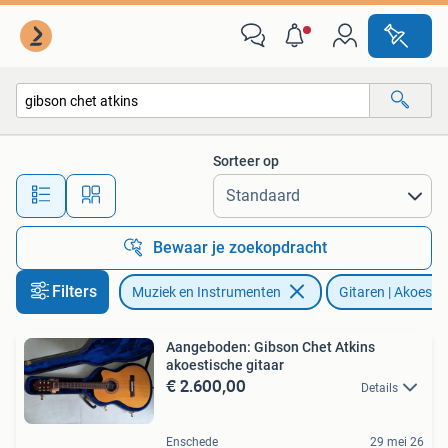
Snaarinstrumenten | Gitaren | Akoestisch
Sorteer op
Alle afstanden…
Bewaar je zoekopdracht
Filters
Muziek en Instrumenten
Gitaren | Akoesti
Aangeboden: Gibson Chet Atkins
akoestische gitaar
€ 2.600,00
Details
Enschede
29 mei 26