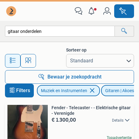
Snaarinstrumenten | Gitaren | Akoestisch
Sorteer op
Alle afstanden…
Bewaar je zoekopdracht
Filters
Muziek en Instrumenten
Gitaren | Akoesti
Fender - Telecaster - - Elektrische gitaar
- Verenigde
€ 1.300,00
Details
Topadvertentie