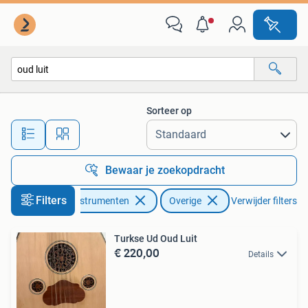
Snaarinstrumenten | Overige
Sorteer op
Alle afstanden…
Bewaar je zoekopdracht
Filters
Muziek en Instrumenten
Overige
Verwijder filters
Turkse Ud Oud Luit
€ 220,00
Details