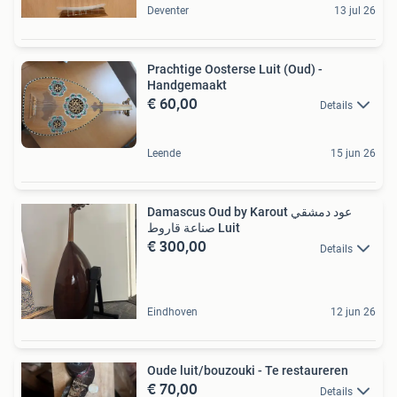
Deventer
13 jul 26
Prachtige Oosterse Luit (Oud) -
Handgemaakt
€ 60,00
Details
Leende
15 jun 26
Damascus Oud by Karout عود دمشقي
صناعة قاروط Luit
€ 300,00
Details
Eindhoven
12 jun 26
Oude luit/bouzouki - Te restaureren
€ 70,00
Details