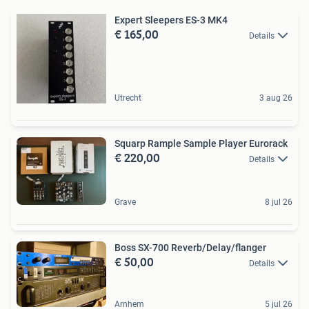
Expert Sleepers ES-3 MK4
€ 165,00
Details
Utrecht
3 aug 26
Squarp Rample Sample Player Eurorack
€ 220,00
Details
Grave
8 jul 26
Boss SX-700 Reverb/Delay/flanger
€ 50,00
Details
Arnhem
5 jul 26