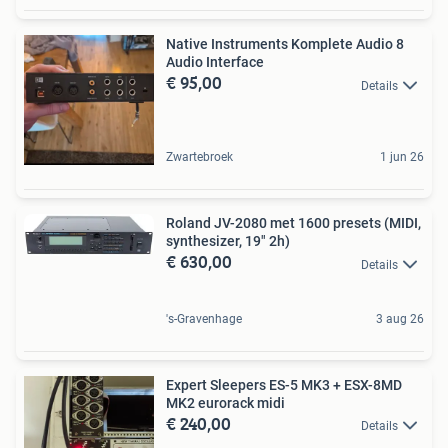
Native Instruments Komplete Audio 8
Audio Interface
€ 95,00
Details
Zwartebroek
1 jun 26
Roland JV-2080 met 1600 presets (MIDI,
synthesizer, 19" 2h)
€ 630,00
Details
's-Gravenhage
3 aug 26
Expert Sleepers ES-5 MK3 + ESX-8MD
MK2 eurorack midi
€ 240,00
Details