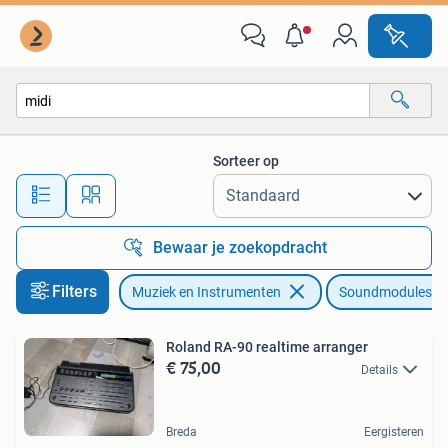
Soundmodules
Sorteer op
Alle afstanden…
Bewaar je zoekopdracht
Filters
Muziek en Instrumenten
Soundmodules
Roland RA-90 realtime arranger
€ 75,00
Details
Breda
Eergisteren