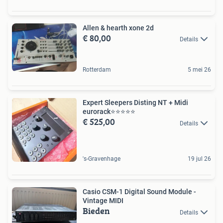
Allen & hearth xone 2d
€ 80,00
Details
Rotterdam
5 mei 26
Expert Sleepers Disting NT + Midi
eurorack⭐️⭐️⭐️⭐️⭐️
€ 525,00
Details
's-Gravenhage
19 jul 26
Casio CSM-1 Digital Sound Module -
Vintage MIDI
Bieden
Details