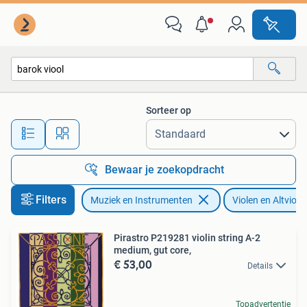
Strijkinstrumenten | Violen en Altviolen
Sorteer op
Alle afstanden…
Bewaar je zoekopdracht
Filters
Muziek en Instrumenten
Violen en Altviole
Pirastro P219281 violin string A-2
medium, gut core,
€ 53,00
Details
Topadvertentie