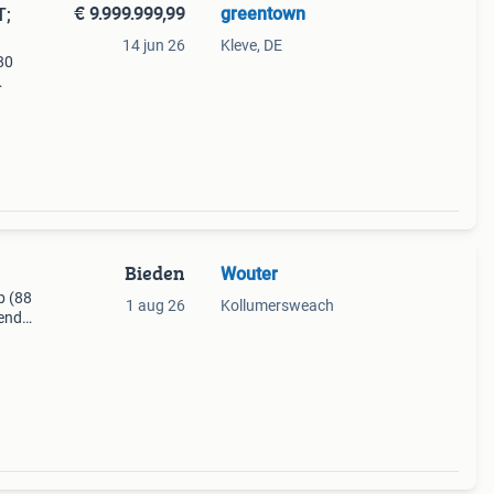
€ 9.999.999,99
greentown
T;
14 jun 26
Kleve, DE
80
etails
u can
Bieden
Wouter
b (88
1 aug 26
Kollumersweach
kende
eert