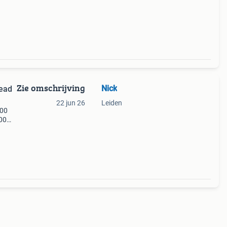
Zie omschrijving
Nick
lead
22 jun 26
Leiden
900
700
h