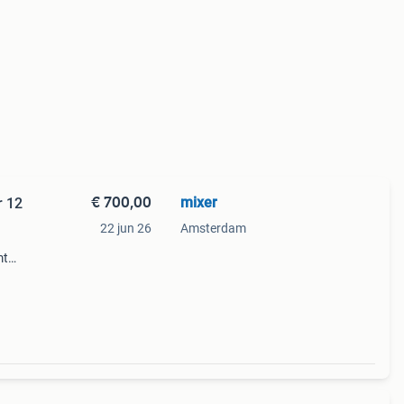
€ 700,00
mixer
r 12
22 jun 26
Amsterdam
mt
 het
 nog