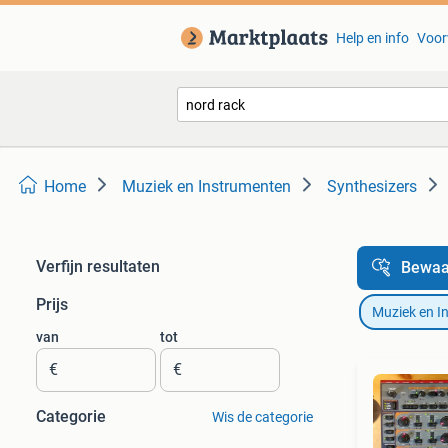
Help en info
Voor
Home
Muziek en Instrumenten
Synthesizers
Verfijn resultaten
Bewaa
Prijs
Muziek en I
van
tot
€
€
Categorie
Wis de categorie