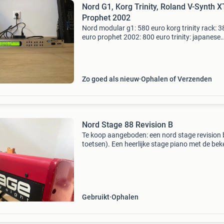
Nord G1, Korg Trinity, Roland V-Synth X
Prophet 2002
Nord modular g1: 580 euro korg trinity rack: 3
euro prophet 2002: 800 euro trinity: japanese
version with power converter. Prophet 2002: d
following... A few notes on the side panels: yo
Zo goed als nieuw
Ophalen of Verzenden
Nord Stage 88 Revision B
Te koop aangeboden: een nord stage revision 
toetsen). Een heerlijke stage piano met de be
nord klank en een fantastisch speelgevoel. De
piano is altijd netjes onderhouden en function
go
Gebruikt
Ophalen