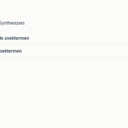
 Synthesizers
de zoektermen
zoektermen