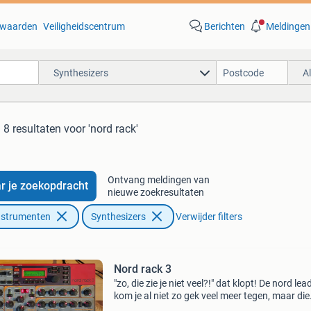
waarden
Veiligheidscentrum
Berichten
Meldingen
Synthesizers
A
8 resultaten
voor 'nord rack'
Ontvang meldingen van
r je zoekopdracht
nieuwe zoekresultaten
nstrumenten
Synthesizers
Verwijder filters
Nord rack 3
"zo, die zie je niet veel?!" dat klopt! De nord lea
kom je al niet zo gek veel meer tegen, maar die
handige module al helemaal niet meer! Het is 