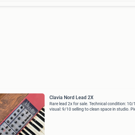
Clavia Nord Lead 2X
Rare lead 2x for sale. Technical condition: 10/
visual: 9/10 selling to clean space in studio. P
in rotterdam center or shipping. Key features 
architecture sound engine: virtual analog s