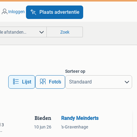
Inloggen
Plaats advertentie
lle afstanden…
Zoek
Sorteer op
Lijst
Foto’s
Bieden
Randy Meinderts
d 3
10 jun 26
's-Gravenhage
een