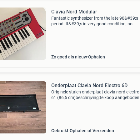
Clavia Nord Modular
Fantastic synthesizer from the late 90&#39;s
period. It&#39;s in very good condition, no
scratches and works perfectly! Selling it becau
need to make some room in my studio.
Zo goed als nieuw
Ophalen
Onderplaat Clavia Nord Electro 6D
Originele stalen onderplaat clavia nord electro
61 (86,5 cm)beschrijving:te koop aangeboden
originele metalen onderplaat (bottom panel) 
de clavia nord electro 6d met 61 toetsen. Idea
Gebruikt
Ophalen of Verzenden