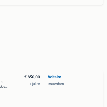
€ 850,00
Voltaire
10
1 jul 26
Rotterdam
ick up
&