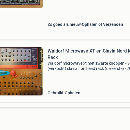
dijk van een subtractieve synth, geen
Zo goed als nieuw
Ophalen of Verzenden
Waldorf Microwave XT en Clavia Nord 
Rack
Waldorf microwave xt met zwarte knoppen - 
(verkocht) clavia nord lead rack (de eerste) - 
technisch alles perfekt werkend, clavia optisc
100% graag ophalen regio leiden
Gebruikt
Ophalen