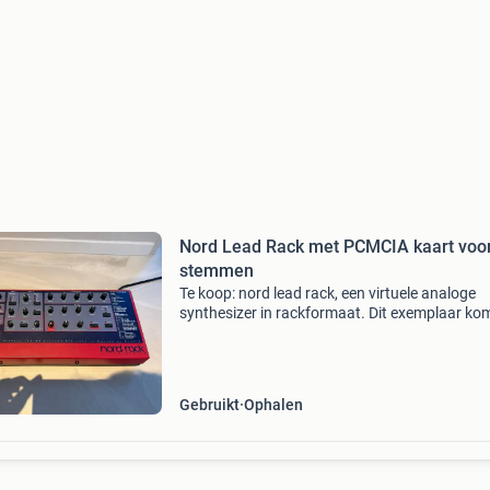
Nord Lead Rack met PCMCIA kaart voo
stemmen
Te koop: nord lead rack, een virtuele analoge
synthesizer in rackformaat. Dit exemplaar ko
inclusief een zeldzame pcmcia kaart, waarmee
aantal stemmen verdubbeld kan worden voor
rijkere klan
Gebruikt
Ophalen