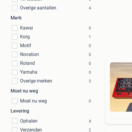
Overige aantallen
4
Merk
Kawai
0
Korg
1
Motif
0
Novation
0
Roland
0
Yamaha
0
Overige merken
3
Moet nu weg
Moet nu weg
0
Levering
Ophalen
4
Verzenden
2