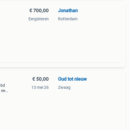
€ 700,00
Jonathan
Eergisteren
Rotterdam
se i
€ 50,00
Oud tot nieuw
 6d
13 mei 26
Zwaag
: een
voor
al vo