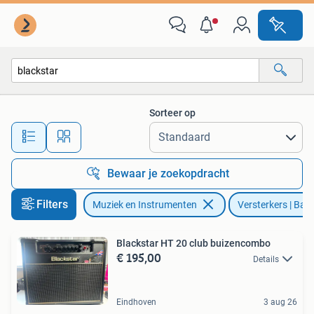
Versterkers | Bas en Gitaar
Sorteer op
Alle afstanden…
Bewaar je zoekopdracht
Filters
Muziek en Instrumenten
Versterkers | Bas
Blackstar HT 20 club buizencombo
€ 195,00
Details
Eindhoven
3 aug 26