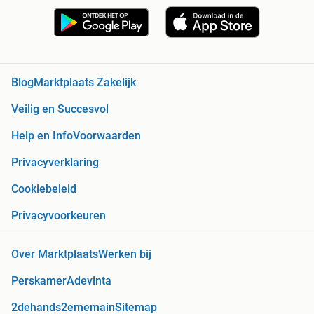
Blog
Marktplaats Zakelijk
Veilig en Succesvol
Help en Info
Voorwaarden
Privacyverklaring
Cookiebeleid
Privacyvoorkeuren
Over Marktplaats
Werken bij
Perskamer
Adevinta
2dehands
2ememain
Sitemap