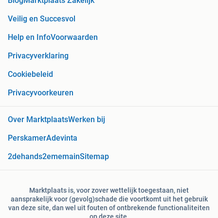
Blog
Marktplaats Zakelijk
Veilig en Succesvol
Help en Info
Voorwaarden
Privacyverklaring
Cookiebeleid
Privacyvoorkeuren
Over Marktplaats
Werken bij
Perskamer
Adevinta
2dehands
2ememain
Sitemap
Marktplaats is, voor zover wettelijk toegestaan, niet
aansprakelijk voor (gevolg)schade die voortkomt uit het gebruik
van deze site, dan wel uit fouten of ontbrekende functionaliteiten
op deze site.