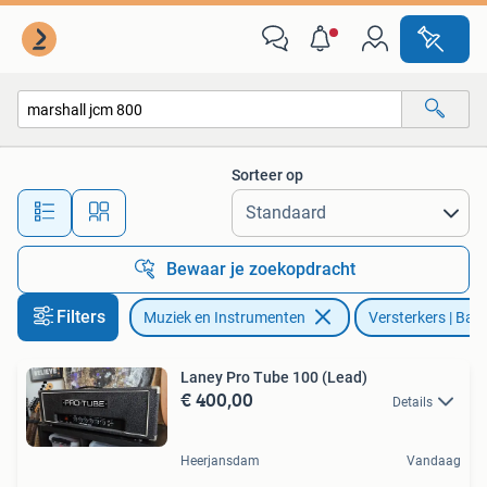
Versterkers | Bas en Gitaar
Sorteer op
Alle afstanden…
Bewaar je zoekopdracht
Filters
Muziek en Instrumenten
Versterkers | Bas
Laney Pro Tube 100 (Lead)
€ 400,00
Details
Heerjansdam
Vandaag