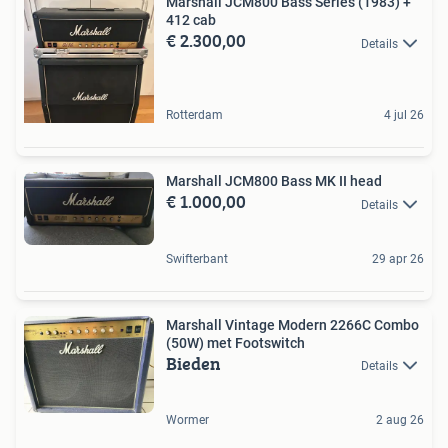
Marshall JCM800 Bass Series (1983) +
412 cab
€ 2.300,00
Details
Rotterdam
4 jul 26
Marshall JCM800 Bass MK II head
€ 1.000,00
Details
Swifterbant
29 apr 26
Marshall Vintage Modern 2266C Combo
(50W) met Footswitch
Bieden
Details
Wormer
2 aug 26