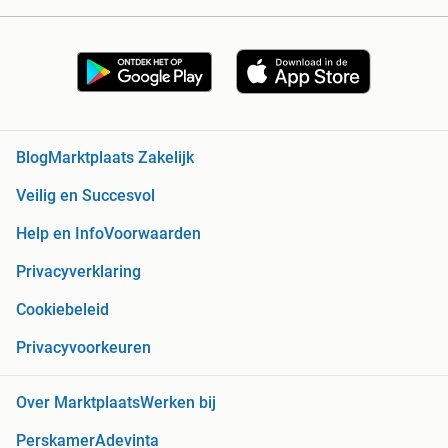
Blog
Marktplaats Zakelijk
Veilig en Succesvol
Help en Info
Voorwaarden
Privacyverklaring
Cookiebeleid
Privacyvoorkeuren
Over Marktplaats
Werken bij
Perskamer
Adevinta