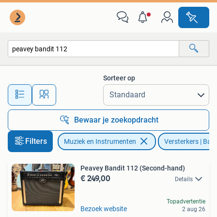
Versterkers | Bas en Gitaar
Sorteer op
Alle afstanden…
Bewaar je zoekopdracht
Filters
Muziek en Instrumenten
Versterkers | Bas
Peavey Bandit 112 (Second-hand)
€ 249,00
Details
Topadvertentie
Bezoek website
2 aug 26