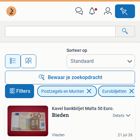
Bankbiljetten | Europa | Eurobiljetten
Sorteer op
Alle afstanden…
Bewaar je zoekopdracht
Filters
Postzegels en Munten
Eurobiljetten
Kavel bankbiljet Malta 50 Euro.
Bieden
Details
Vleuten
21 jul 26