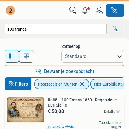
Bankbiljetten | Europa | Niet-Eurobiljetten
Sorteer op
Alle afstanden…
Bewaar je zoekopdracht
Filters
Postzegels en Munten
Niet-Eurobiljetten
Italië. - 100 Francs 1860 - Regno delle
Due Sicilie
€ 50,00
Details
Topadvertentie
Bezoek website
5 aug 26