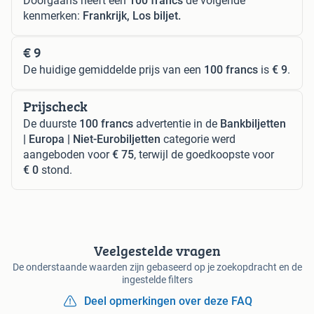
Doorgaans heeft een
100 francs
de volgende
kenmerken:
Frankrijk, Los biljet.
€ 9
De huidige gemiddelde prijs van een
100 francs
is
€ 9
.
Prijscheck
De duurste
100 francs
advertentie in de
Bankbiljetten
| Europa | Niet-Eurobiljetten
categorie werd
aangeboden voor
€ 75
, terwijl de goedkoopste voor
€ 0
stond.
Veelgestelde vragen
De onderstaande waarden zijn gebaseerd op je zoekopdracht en de
ingestelde filters
Deel opmerkingen over deze FAQ