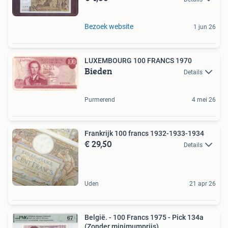
Bezoek website
1 jun 26
LUXEMBOURG 100 FRANCS 1970
Bieden
Details
Purmerend
4 mei 26
Frankrijk 100 francs 1932-1933-1934
€ 29,50
Details
Uden
21 apr 26
België. - 100 Francs 1975 - Pick 134a
(Zonder minimumprijs)