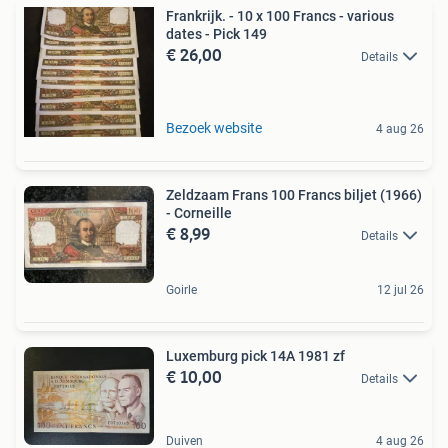
Frankrijk. - 10 x 100 Francs - various
dates - Pick 149
€ 26,00
Details
Bezoek website
4 aug 26
Zeldzaam Frans 100 Francs biljet (1966)
- Corneille
€ 8,99
Details
Goirle
12 jul 26
Luxemburg pick 14A 1981 zf
€ 10,00
Details
Duiven
4 aug 26