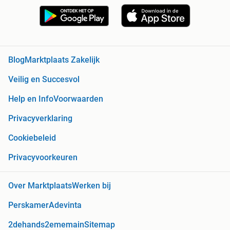
Blog
Marktplaats Zakelijk
Veilig en Succesvol
Help en Info
Voorwaarden
Privacyverklaring
Cookiebeleid
Privacyvoorkeuren
Over Marktplaats
Werken bij
Perskamer
Adevinta
2dehands
2ememain
Sitemap