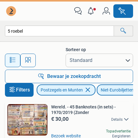
Bankbiljetten | Europa | Niet-Eurobiljetten
Sorteer op
Alle afstanden…
Bewaar je zoekopdracht
Filters
Postzegels en Munten
Niet-Eurobiljetten
Wereld. - 45 Banknotes (in sets) -
1970/2019 (Zonder
€ 30,00
Details
Topadvertentie
Bezoek website
Eergisteren