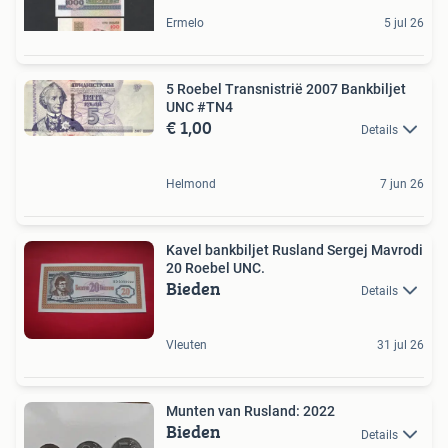
Ermelo
5 jul 26
5 Roebel Transnistrië 2007 Bankbiljet
UNC #TN4
€ 1,00
Details
Helmond
7 jun 26
Kavel bankbiljet Rusland Sergej Mavrodi
20 Roebel UNC.
Bieden
Details
Vleuten
31 jul 26
Munten van Rusland: 2022
Bieden
Details