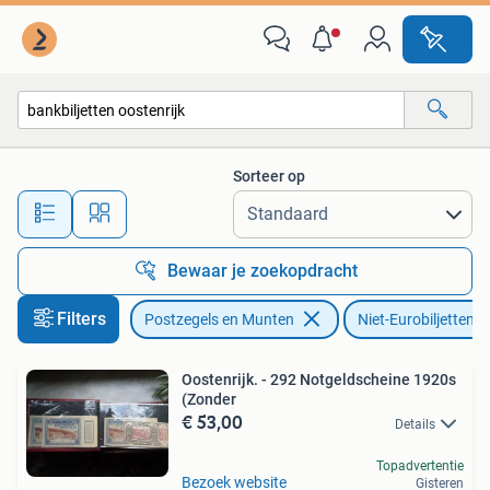
Bankbiljetten | Europa | Niet-Eurobiljetten
Sorteer op
Alle afstanden…
Bewaar je zoekopdracht
Filters
Postzegels en Munten
Niet-Eurobiljetten
Oostenrijk. - 292 Notgeldscheine 1920s
(Zonder
€ 53,00
Details
Topadvertentie
Bezoek website
Gisteren