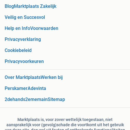
Blog
Marktplaats Zakelijk
Veilig en Succesvol
Help en Info
Voorwaarden
Privacyverklaring
Cookiebeleid
Privacyvoorkeuren
Over Marktplaats
Werken bij
Perskamer
Adevinta
2dehands
2ememain
Sitemap
Marktplaats is, voor zover wettelijk toegestaan, niet
aansprakelijk voor (gevolg)schade die voortkomt uit het gebruik