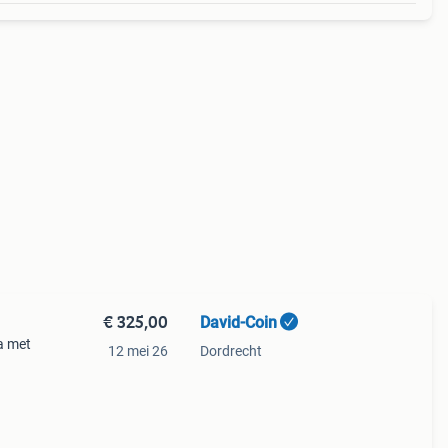
€ 325,00
David-Coin
a met
12 mei 26
Dordrecht
86.
ur ons