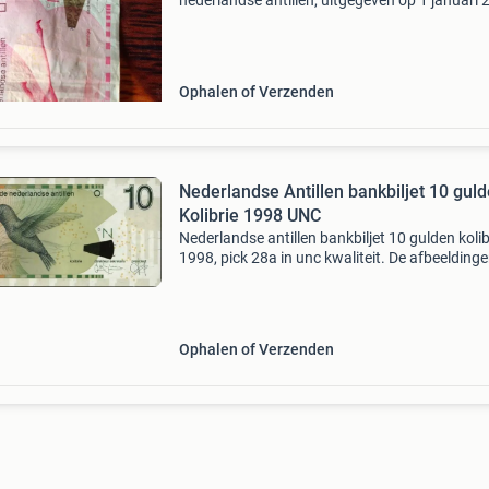
nederlandse antillen, uitgegeven op 1 januari 
Het biljet toont een flamingo, een kenmerkend 
voor de regio. Het is een los biljet en verkeert i
Ophalen of Verzenden
Nederlandse Antillen bankbiljet 10 gul
Kolibrie 1998 UNC
Nederlandse antillen bankbiljet 10 gulden kolib
1998, pick 28a in unc kwaliteit. De afbeelding
dienen als voorbeeld. Serienummer zal afwijke
Cataloguswaarde $ 60,00 (catalogus world p
money
Ophalen of Verzenden