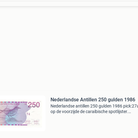
Nederlandse Antillen 250 gulden 1986
Nederlandse antillen 250 gulden 1986 pick:27
op de voorzijde de caraibische spotlijster.
Achterzijde: willemstad, curacoa 31 maart 19
Zie scans voor meer details. Voor vragen, stu
gerust