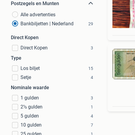
Postzegels en Munten
Alle advertenties
Bankbiljetten | Nederland
29
Direct Kopen
Direct Kopen
3
Type
Los biljet
15
Setje
4
Nominale waarde
1 gulden
3
2½ gulden
1
5 gulden
4
10 gulden
7
25 gulden
1