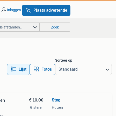
Inloggen
Plaats advertentie
lle afstanden…
Zoek
Sorteer op
Lijst
Foto’s
€ 10,00
Steg
len
Gisteren
Huizen