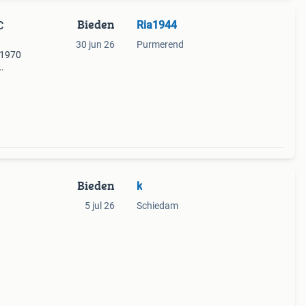
Bieden
Ria1944
30 jun 26
Purmerend
 1970
 naar
Bieden
k
5 jul 26
Schiedam