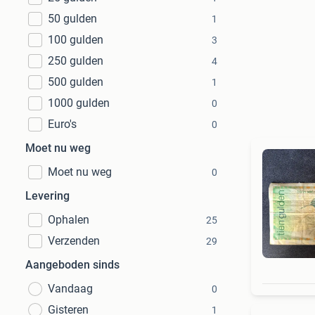
50 gulden
1
100 gulden
3
250 gulden
4
500 gulden
1
1000 gulden
0
Euro's
0
Moet nu weg
Moet nu weg
0
Levering
Ophalen
25
Verzenden
29
Aangeboden sinds
Vandaag
0
Gisteren
1