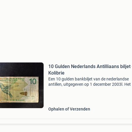
10 Gulden Nederlands Antilliaans biljet 
Kolibrie
Een 10 gulden bankbiljet van de nederlandse
antillen, uitgegeven op 1 december 2003l. Het b
toont een kolibrie en is een mooi verzamelobje
Het biljet is gevouwen en heeft lichte
gebruikssporen
Ophalen of Verzenden