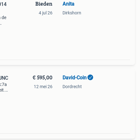
Bieden
Anita
014
4 jul 26
Dirkshorn
n de
jde en
il
€ 595,00
David-Coin
 UNC
k:7a
12 mei 26
Dordrecht
it.
een de
cura