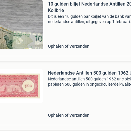
10 gulden biljet Nederlandse Antillen 2
Kolibrie
Dit is een 10 gulden bankbiljet van de bank va
nederlandse antillen, uitgegeven op 1 februari
2014. Het biljet toont een kolibrie op de voorzi
heeft de nominale waarde van 10 gulden. Het b
Ophalen of Verzenden
Nederlandse Antillen 500 gulden 1962
Nederlandse antillen 500 gulden 1962 unc pic
papieren 500 gulden in ongecirculeerde kwalite
Bankbiljet van de nederlandse antillen. Voorh
curaçaosche bank. Nl-antillen – willemstad – 
Ophalen of Verzenden