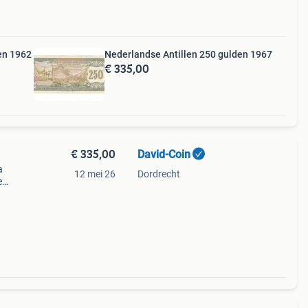
en 1962
Nederlandse Antillen 250 gulden 1967
€ 335,00
€ 335,00
David-Coin
a
12 mei 26
Dordrecht
e
gen,