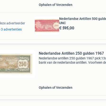
Ophalen of Verzenden
Nederlandse Antillen 500 guld
UNC
deze adverteerder
€ 595,00
e 3 advertenties
Nederlandse Antillen 250 gulden 1967
Nederlandse antillen 250 gulden 1967 pick:13
bank van de nederlandse antillen. Voorheen d
curaçaosche bank. Nl-antillen – willemstad –
curaçao zie scans voor meer details. Voor vra
stuur ons ger
Ophalen of Verzenden