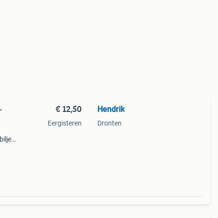
€ 12,50
Hendrik
-
Eergisteren
Dronten
iljet
ct.