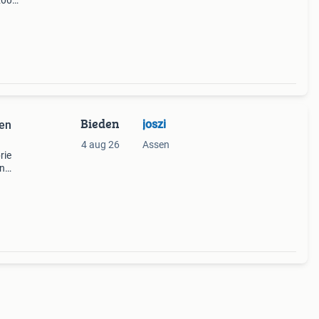
2008.
dier
n ee
Bieden
joszi
den
4 aug 26
Assen
rie
en
n.
aper