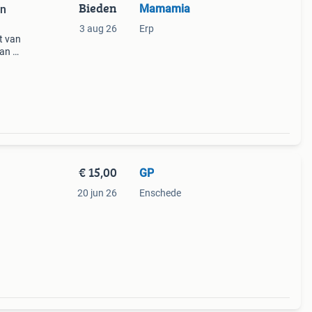
Bieden
Mamamia
en
3 aug 26
Erp
et van
van de
n in
€ 15,00
GP
20 jun 26
Enschede