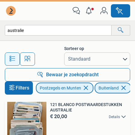
Brieven en Enveloppen | Buitenland
Sorteer op
Alle afstanden…
Bewaar je zoekopdracht
Filters
Postzegels en Munten
Buitenland
V
121 BLANCO POSTWAARDESTUKKEN
AUSTRALIE
€ 20,00
Details