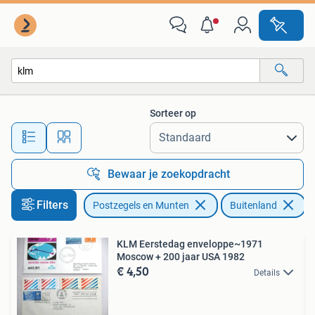
Brieven en Enveloppen | Buitenland
Sorteer op
Alle afstanden…
Bewaar je zoekopdracht
Filters
Postzegels en Munten
Buitenland
V
KLM Eerstedag enveloppe~1971
Moscow + 200 jaar USA 1982
€ 4,50
Details