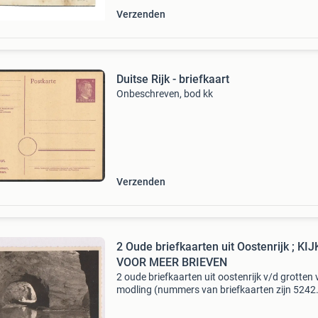
Verzenden
Duitse Rijk - briefkaart
Onbeschreven, bod kk
Verzenden
2 Oude briefkaarten uit Oostenrijk ; KIJ
VOOR MEER BRIEVEN
2 oude briefkaarten uit oostenrijk v/d grotten
modling (nummers van briefkaarten zijn 5242
en5270). De briefkaarten komen uit een partij
kantoorpost jaren 30 en 50. Kijk voor veel mee