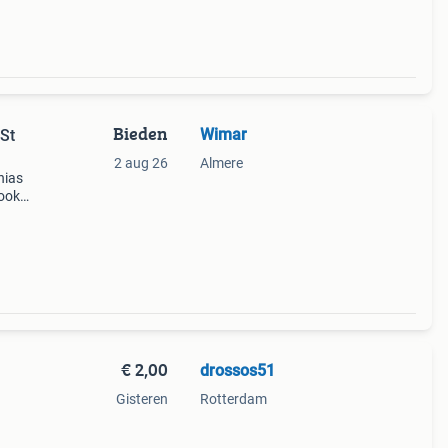
Bieden
Wimar
 St
2 aug 26
Almere
hias
 ook
€ 2,00
drossos51
Gisteren
Rotterdam