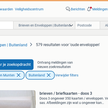
waarden
Veiligheidscentrum
Berichten
Meldingen
Brieven en Enveloppen | Buitenland
A
579 resultaten
voor 'oude enveloppen'
pen | Buitenland
Ontvang meldingen van
r je zoekopdracht
nieuwe zoekresultaten
en Munten
Buitenland
Verwijder filters
brieven / briefkaarten - doos 3
Doos 3 ongeveer 350 kaarten / enveloppen. V
sas. Afbeeldingen zijn wat u ongeveer kan
verwachten