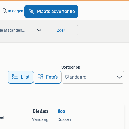
Inloggen
Plaats advertentie
lle afstanden…
Zoek
Sorteer op
Lijst
Foto’s
Bieden
tico
eel
Vandaag
Dussen