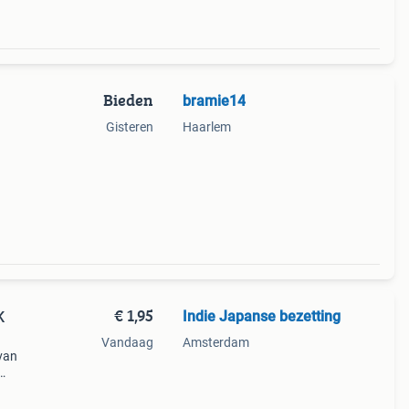
Bieden
bramie14
Gisteren
Haarlem
€ 1,95
Indie Japanse bezetting
K
Vandaag
Amsterdam
 van
r