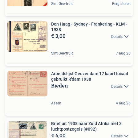
Sint Geertruid
Eergisteren
Den Haag - Sydney - Frankering - KLM -
1938
€ 3,00
Details
Sint Geertruid
7 aug 26
Arbeidslijst Geuzendam 17 kaart locaal
gebruikt R'dam 1938
Bieden
Details
Assen
4 aug 26
Brief uit 1938 naar Zuid Afrika met 3
luchtpostzegels (#092)
€ 4,00
Details