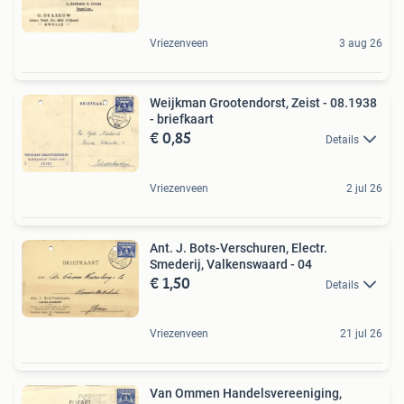
Vriezenveen
3 aug 26
Weijkman Grootendorst, Zeist - 08.1938
- briefkaart
€ 0,85
Details
Vriezenveen
2 jul 26
Ant. J. Bots-Verschuren, Electr.
Smederij, Valkenswaard - 04
€ 1,50
Details
Vriezenveen
21 jul 26
Van Ommen Handelsvereeniging,