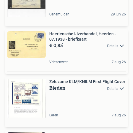
Genemuiden
29 jun 26
Heerlensche IJzerhandel, Heerlen -
07.1938 - briefkaart
€ 0,85
Details
Vriezenveen
7 aug 26
Zeldzame KLM/KNILM First Flight Cover
Bieden
Details
Laren
7 aug 26