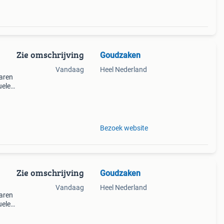
Zie omschrijving
Goudzaken
Vandaag
Heel Nederland
aren
uele
lastic
t een
Bezoek website
Zie omschrijving
Goudzaken
Vandaag
Heel Nederland
aren
uele
lastic
t een