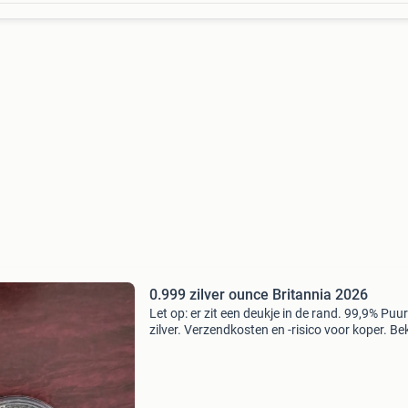
0.999 zilver ounce Britannia 2026
Let op: er zit een deukje in de rand. 99,9% Puur
zilver. Verzendkosten en -risico voor koper. Bek
ook mijn andere advertenties voor meer goud 
zilver.