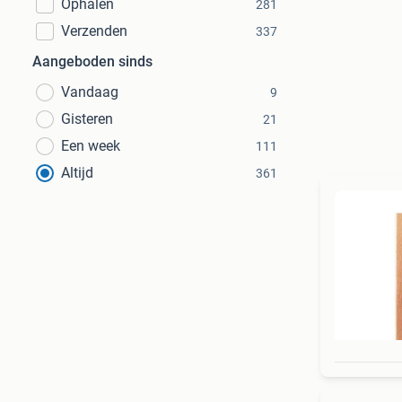
Ophalen
281
Verzenden
337
Aangeboden sinds
Vandaag
9
Gisteren
21
Een week
111
Altijd
361