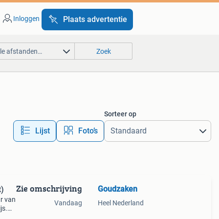
Inloggen
Plaats advertentie
lle afstanden…
Zoek
Sorteer op
Lijst
Foto’s
Zie omschrijving
Goudzaken
t)
ar van
Vandaag
Heel Nederland
js.