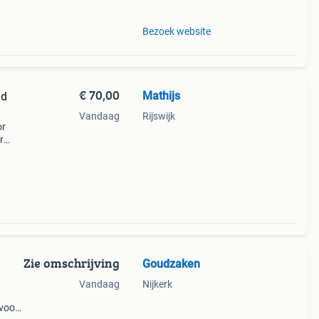
Bezoek website
€ 70,00
Mathijs
ld
Vandaag
Rijswijk
or
r
Zie omschrijving
Goudzaken
Vandaag
Nijkerk
 voor