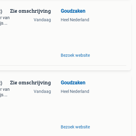
Zie omschrijving
Goudzaken
t)
ar van
Vandaag
Heel Nederland
js.
0!
Bezoek website
Zie omschrijving
Goudzaken
t)
ar van
Vandaag
Heel Nederland
js.
0!
Bezoek website