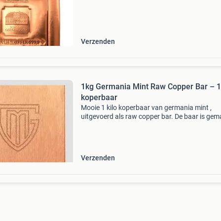
Klanten beoordelen goudzaken met een 9,8/1
(1775+
Verzenden
1kg Germania Mint Raw Copper Bar – 1 
koperbaar
Mooie 1 kilo koperbaar van germania mint ,
uitgevoerd als raw copper bar. De baar is gem
van 999 puur koper en heeft een robuuste,
industriële uitstraling. Interessant voor
verzamelaars, liefhebbe
Verzenden