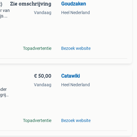
Zie omschrijving
Goudzaken
t)
ar van
Vandaag
Heel Nederland
js.
0!
Topadvertentie
Bezoek website
€ 50,00
Catawiki
Vandaag
Heel Nederland
nder
rijk:
.
Topadvertentie
Bezoek website