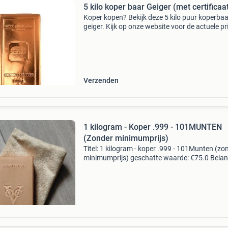
5 kilo koper baar Geiger (met certificaa
Koper kopen? Bekijk deze 5 kilo puur koperba
geiger. Kijk op onze website voor de actuele pri
Deze koperstaaf komt in seal met certificaat.
Klanten beoordelen goudzaken met een 9,8/1
(1775+
Verzenden
1 kilogram - Koper .999 - 101MUNTEN
(Zonder minimumprijs)
Titel: 1 kilogram - koper .999 - 101Munten (zo
minimumprijs) geschatte waarde: €75.0 Belang
winnende biedingen zijn exclusief 9%
koperbescherming + €3 kavel beschrijving 1 kg
Koper