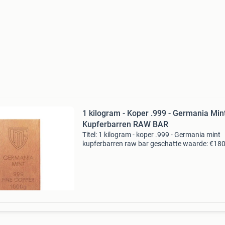
1 kilogram - Koper .999 - Germania Min
Kupferbarren RAW BAR
Titel: 1 kilogram - koper .999 - Germania mint
kupferbarren raw bar geschatte waarde: €180
Belangrijk: winnende biedingen zijn exclusief 
koperbescherming + €3 kavel beschrijving ge