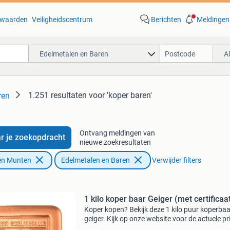
waarden
Veiligheidscentrum
Berichten
Meldingen
Edelmetalen en Baren
A
1.251 resultaten
voor 'koper baren'
ren
Ontvang meldingen van
r je zoekopdracht
nieuwe zoekresultaten
en Munten
Edelmetalen en Baren
Verwijder filters
1 kilo koper baar Geiger (met certificaa
Koper kopen? Bekijk deze 1 kilo puur koperba
geiger. Kijk op onze website voor de actuele pri
Deze koperstaaf komt in seal met certificaat.