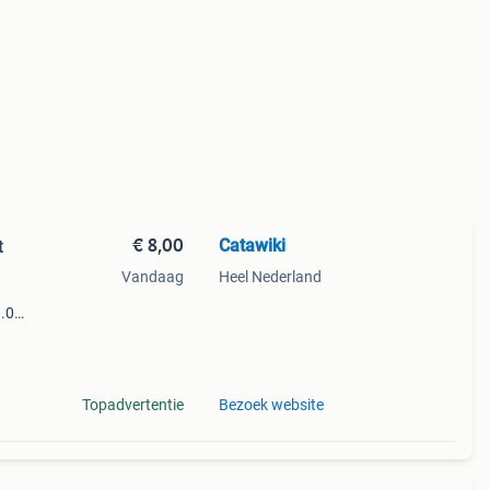
€ 8,00
Catawiki
t
Vandaag
Heel Nederland
.0
9%
rmany
Topadvertentie
Bezoek website