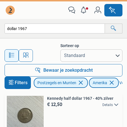
Munten | Amerika
Sorteer op
Alle afstanden…
Bewaar je zoekopdracht
Filters
Postzegels en Munten
Amerika
Verw
Kennedy half dollar 1967 - 40% zilver
€ 12,50
Details