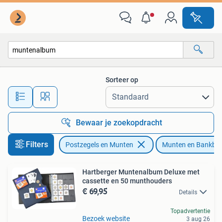
Munten en Bankbiljetten | Toebehoren
Sorteer op
Alle afstanden…
Bewaar je zoekopdracht
Filters
Postzegels en Munten
Munten en Bankbilj
Hartberger Muntenalbum Deluxe met
cassette en 50 munthouders
€ 69,95
Details
Topadvertentie
Bezoek website
3 aug 26