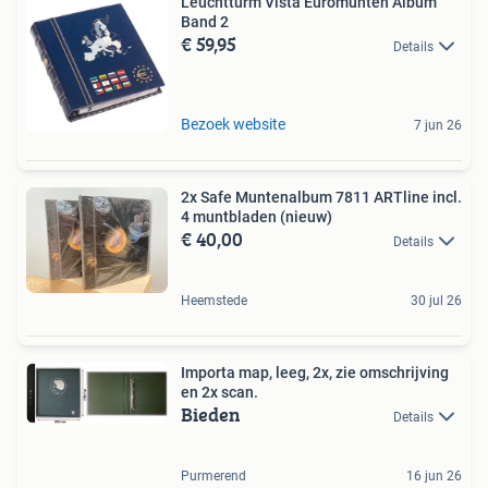
Leuchtturm Vista Euromunten Album
Band 2
€ 59,95
Details
Bezoek website
7 jun 26
2x Safe Muntenalbum 7811 ARTline incl.
4 muntbladen (nieuw)
€ 40,00
Details
Heemstede
30 jul 26
Importa map, leeg, 2x, zie omschrijving
en 2x scan.
Bieden
Details
Purmerend
16 jun 26