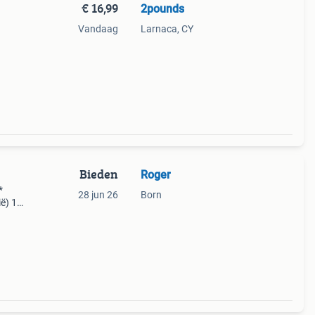
€ 16,99
2pounds
Vandaag
Larnaca, CY
argest
f euro
Bieden
Roger
*
28 jun 26
Born
ë) 1*
5* 10
anuari