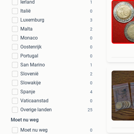
Ierland
1
Italië
0
Luxemburg
3
Malta
2
Monaco
0
Oostenrijk
0
Portugal
0
San Marino
1
Slovenië
2
Slowakije
0
Spanje
4
Vaticaanstad
0
Overige landen
25
Moet nu weg
Moet nu weg
0