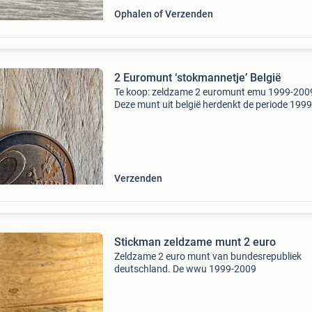
Ophalen of Verzenden
2 Euromunt ‘stokmannetje’ België
Te koop: zeldzame 2 euromunt emu 1999-200
Deze munt uit belgië herdenkt de periode 1999
2009 van de economische en monetaire unie
(emu). Een uniek verzamelobject voor serieuz
numismaat. Mis deze ka
Verzenden
Stickman zeldzame munt 2 euro
Zeldzame 2 euro munt van bundesrepubliek
deutschland. De wwu 1999-2009