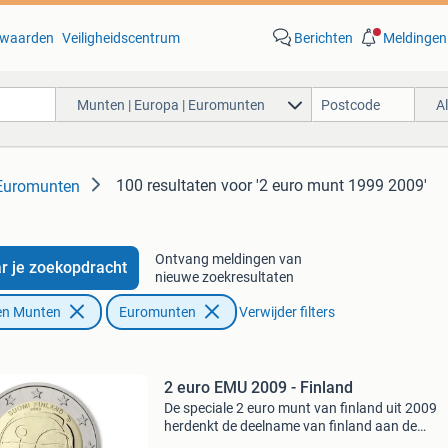
waarden
Veiligheidscentrum
Berichten
Meldingen
Munten | Europa | Euromunten
A
100 resultaten
voor '2 euro munt 1999 2009'
 Euromunten
Ontvang meldingen van
r je zoekopdracht
nieuwe zoekresultaten
en Munten
Euromunten
Verwijder filters
2 euro EMU 2009 - Finland
De speciale 2 euro munt van finland uit 2009
herdenkt de deelname van finland aan de
economische en monetaire unie (emu). Deze 