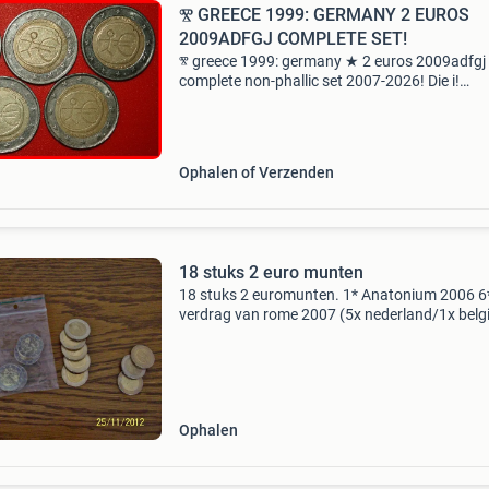
Ⰺ GREECE 1999: GERMANY 2 EUROS
2009ADFGJ COMPLETE SET!
ⰺ greece 1999: germany ★ 2 euros 2009adfgj
complete non-phallic set 2007-2026! Die i!
Interesting complete set of all 5 coins of the l
size in real circulation dedicated to 10 years o
unio
Ophalen of Verzenden
18 stuks 2 euro munten
18 stuks 2 euromunten. 1* Anatonium 2006 6
verdrag van rome 2007 (5x nederland/1x belgi
presidence francaise union europeenne 2008 
jaar euro 1999-2009 4* erasmus 2011 1* 28 j
2013 be
Ophalen