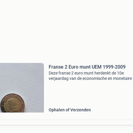
Franse 2 Euro munt UEM 1999-2009
Deze franse 2 euro munt herdenkt de 10e
verjaardag van de economische en monetaire 
(uem) en is geslagen in de periode 1999-2009.
waardevol verzamelobject voor liefhebbers va
euromunten en nu
Ophalen of Verzenden