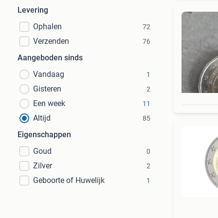
Levering
Ophalen
72
Verzenden
76
Aangeboden sinds
Vandaag
1
Gisteren
2
Een week
11
Altijd
85
Eigenschappen
Goud
0
Zilver
2
Geboorte of Huwelijk
1