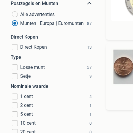
Postzegels en Munten
Alle advertenties
Munten | Europa | Euromunten
87
Direct Kopen
Direct Kopen
13
Type
Losse munt
57
Setje
9
Nominale waarde
1 cent
4
2 cent
1
5 cent
1
10 cent
0
20 cent
0