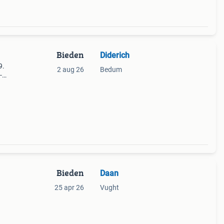
Bieden
Diderich
9.
2 aug 26
Bedum
-
e
Bieden
Daan
25 apr 26
Vught