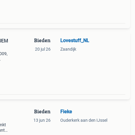
Bieden
Lovestuff_NL
 UEM
20 jul 26
Zaandijk
2009,
 De
t in
Bieden
Fieke
13 jun 26
Ouderkerk aan den IJssel
enkt
unt