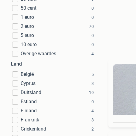
50 cent
0
1 euro
0
2 euro
70
5 euro
0
10 euro
0
Overige waardes
4
Land
België
5
Cyprus
3
Duitsland
19
Estland
0
Finland
4
Frankrijk
8
Griekenland
2