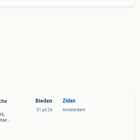
Bieden
Zidan
che
31 jul 26
Amsterdam
09,
taire
door