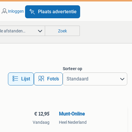
Inloggen
Plaats advertentie
lle afstanden…
Zoek
Sorteer op
Lijst
Foto’s
€ 12,95
Munt-Online
Vandaag
Heel Nederland
munt