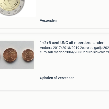
symboliseert de integratie van finland in de
eurozone, nadat het lan
Verzenden
1+2+5 cent UNC uit meerdere landen!
Andorra 2017/2018/2019 2euro bulgarije 202
euro san marino 2004/2006 2 euro slovenie 
1,50 euro litouwen 2015 1,50 euro malta 2008
euro cyprus 2008 1,50 euro letland 2014 2 eu
frankrijk 199
Ophalen of Verzenden