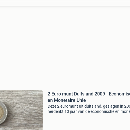
2 Euro munt Duitsland 2009 - Economis
en Monetaire Unie
Deze 2 euromunt uit duitsland, geslagen in 20
herdenkt 10 jaar van de economische en mone
unie. De munt toont een gestileerde menselijke
figuur die het euroteken vasthoudt, omringd 
de tek