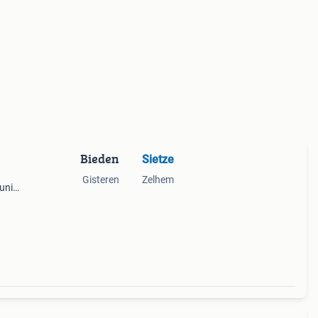
Bieden
Sietze
Gisteren
Zelhem
unie
 Een
n