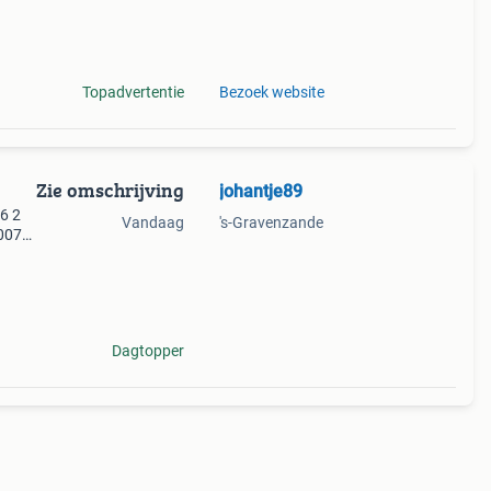
Topadvertentie
Bezoek website
Zie omschrijving
johantje89
6 2
Vandaag
's-Gravenzande
2007
 2
ro
Dagtopper