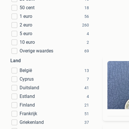
50 cent
18
1 euro
56
2 euro
260
5 euro
4
10 euro
2
Overige waardes
69
Land
België
13
Cyprus
7
Duitsland
41
Estland
4
Finland
21
Frankrijk
51
Griekenland
37