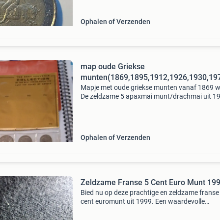
Ophalen of Verzenden
map oude Griekse
munten(1869,1895,1912,1926,1930,19
Mapje met oude griekse munten vanaf 1869 w
De zeldzame 5 apaxmai munt/drachmai uit 1
geslagen uit de 2e helleense republiek uit
griekenland, gesloten in brussel, in zeer mooie
staat, evenals de
Ophalen of Verzenden
Zeldzame Franse 5 Cent Euro Munt 19
Bied nu op deze prachtige en zeldzame franse
cent euromunt uit 1999. Een waardevolle
toevoeging voor elke verzamelaar. De munt
verkeert in goede staat, zoals te zien op de