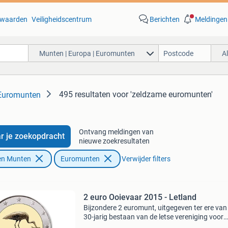
waarden
Veiligheidscentrum
Berichten
Meldingen
Munten | Europa | Euromunten
A
495 resultaten
voor 'zeldzame euromunten'
 Euromunten
Ontvang meldingen van
r je zoekopdracht
nieuwe zoekresultaten
en Munten
Euromunten
Verwijder filters
2 euro Ooievaar 2015 - Letland
Bijzondere 2 euromunt, uitgegeven ter ere van
30-jarig bestaan van de letse vereniging voor
ornithologie. De munt toont een prachtig beel