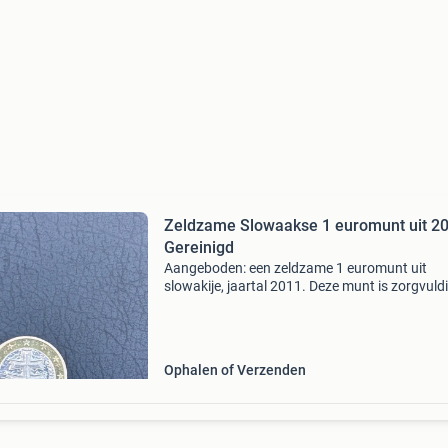
Zeldzame Slowaakse 1 euromunt uit 20
Gereinigd
Aangeboden: een zeldzame 1 euromunt uit
slowakije, jaartal 2011. Deze munt is zorgvuld
gereinigd en verkeert in uitstekende staat. Een
mooie aanvulling voor elke verzamelaar.
Ophalen of Verzenden