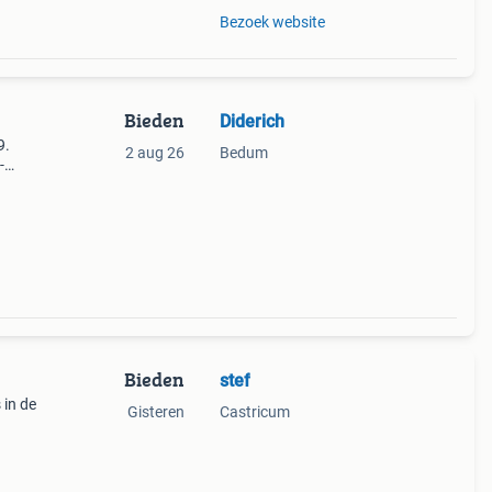
Bezoek website
Bieden
Diderich
9.
2 aug 26
Bedum
-
e
Bieden
stef
 in de
Gisteren
Castricum