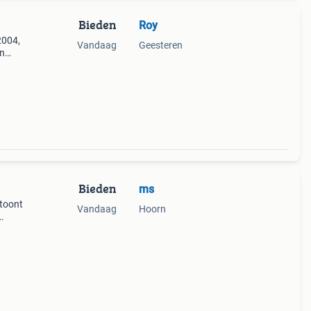
Bieden
Roy
2004,
Vandaag
Geesteren
en
 in
Bieden
ms
toont
Vandaag
Hoorn
rs
et