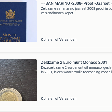
==SAN MARINO -2008- Proof -Jaarset 
Zeldzame san marino jaar set 2008 proof in b
verzendkosten koper
Ophalen of Verzenden
Zeldzame 2 Euro munt Monaco 2001
Deze zeldzame 2 euro munt uit monaco, gesl
in 2001, is een waardevolle toevoeging voor el
verzamelaar. De munt toont een portret van p
rainier iii. Een must-have voor numismaten.
Ophalen of Verzenden