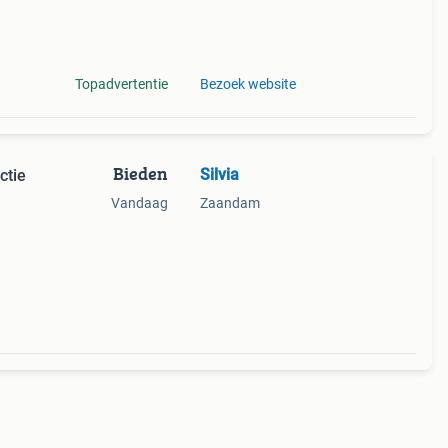
rmde
Topadvertentie
Bezoek website
Bieden
Silvia
ctie
Vandaag
Zaandam
munt
jn aan