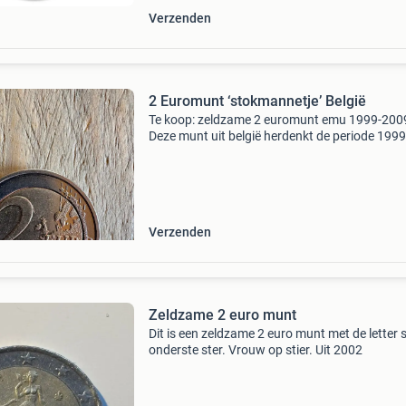
Verzenden
2 Euromunt ‘stokmannetje’ België
Te koop: zeldzame 2 euromunt emu 1999-200
Deze munt uit belgië herdenkt de periode 1999
2009 van de economische en monetaire unie
(emu). Een uniek verzamelobject voor serieuz
numismaat. Mis deze ka
Verzenden
Zeldzame 2 euro munt
Dit is een zeldzame 2 euro munt met de letter s
onderste ster. Vrouw op stier. Uit 2002