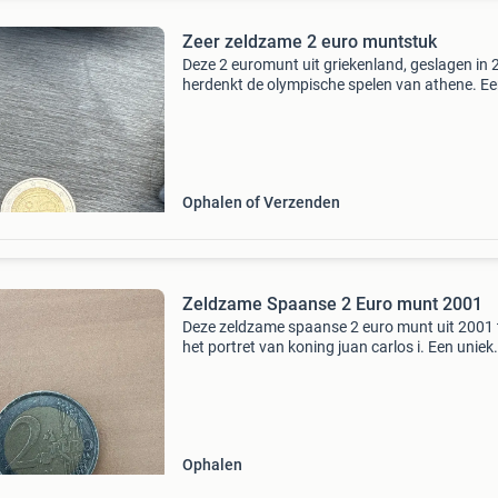
Zeer zeldzame 2 euro muntstuk
Deze 2 euromunt uit griekenland, geslagen in 
herdenkt de olympische spelen van athene. E
uniek verzamelobject voor liefhebbers van
numismatiek en sportgeschiedenis. De munt is
goede staat,
Ophalen of Verzenden
Zeldzame Spaanse 2 Euro munt 2001
Deze zeldzame spaanse 2 euro munt uit 2001 
het portret van koning juan carlos i. Een uniek
verzamelobject voor numismaten en liefhebbe
van euromunten. De munt is in goede staat, m
lichte geb
Ophalen