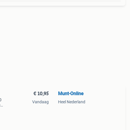
€ 10,95
Munt-Online
0
Vandaag
Heel Nederland
e
 en
Deze