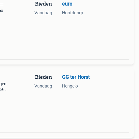
Bieden
euro
==
ox
Vandaag
Hoofddorp
Bieden
GG ter Horst
agen
Vandaag
Hengelo
ke
rins