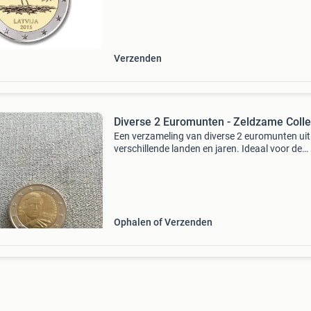
de zwarte ooievaar, een zeldzame en besche
soort,
Verzenden
Diverse 2 Euromunten - Zeldzame Colle
Een verzameling van diverse 2 euromunten uit
verschillende landen en jaren. Ideaal voor de
beginnende of gevorderde verzamelaar. Elke 
is uniek en kan een waardevolle toevoeging zi
uw collec
Ophalen of Verzenden