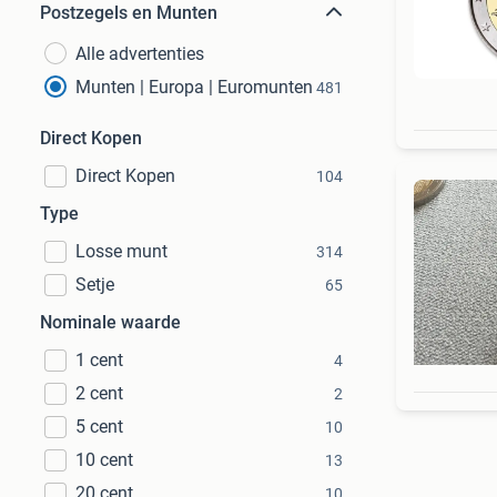
Postzegels en Munten
Alle advertenties
Munten | Europa | Euromunten
481
Direct Kopen
Direct Kopen
104
Type
Losse munt
314
Setje
65
Nominale waarde
1 cent
4
2 cent
2
5 cent
10
10 cent
13
20 cent
10