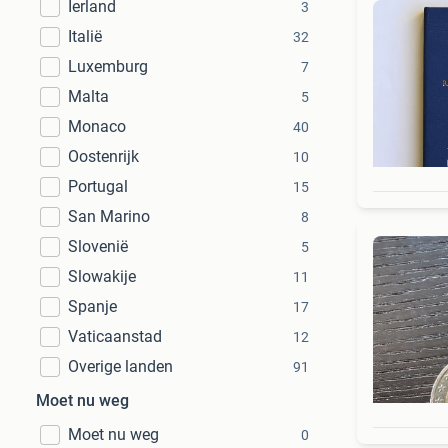
Ierland
3
Italië
32
Luxemburg
7
Malta
5
Monaco
40
Oostenrijk
10
Portugal
15
San Marino
8
Slovenië
5
Slowakije
11
Spanje
17
Vaticaanstad
12
Overige landen
91
Moet nu weg
Moet nu weg
0