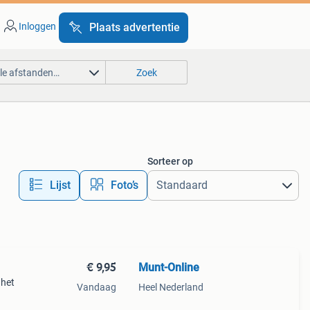
Inloggen
Plaats advertentie
lle afstanden…
Zoek
Sorteer op
Lijst
Foto’s
€ 9,95
Munt-Online
 het
Vandaag
Heel Nederland
d van