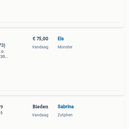
€ 75,00
Els
73)
Vandaag
Monster
.o.
930
Bieden
Sabrina
99
 5
Vandaag
Zutphen