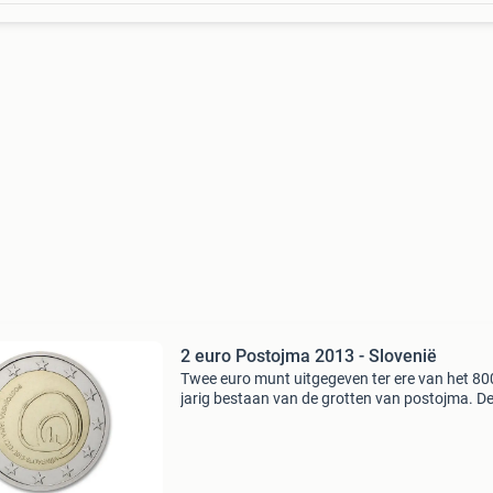
2 euro Postojma 2013 - Slovenië
Twee euro munt uitgegeven ter ere van het 80
jarig bestaan van de grotten van postojma. D
grotten van postojna zijn een van de grootste
meest bezochte grottensystemen ter wereld. 
spectaculai