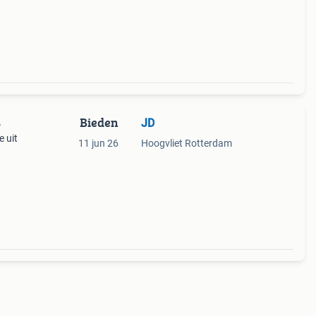
Bieden
JD
6
e uit
11 jun 26
Hoogvliet Rotterdam
lten!