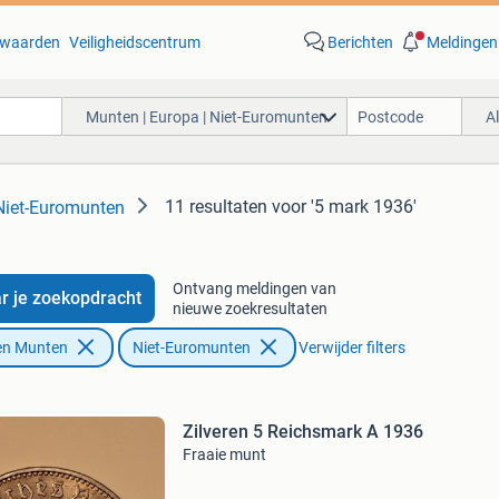
waarden
Veiligheidscentrum
Berichten
Meldingen
Munten | Europa | Niet-Euromunten
A
11 resultaten
voor '5 mark 1936'
 Niet-Euromunten
Ontvang meldingen van
r je zoekopdracht
nieuwe zoekresultaten
en Munten
Niet-Euromunten
Verwijder filters
Zilveren 5 Reichsmark A 1936
Fraaie munt