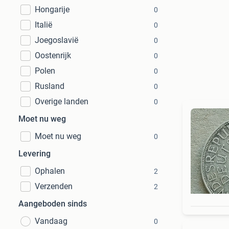
Hongarije
0
Italië
0
Joegoslavië
0
Oostenrijk
0
Polen
0
Rusland
0
Overige landen
0
Moet nu weg
Moet nu weg
0
Levering
Ophalen
2
Verzenden
2
Aangeboden sinds
Vandaag
0