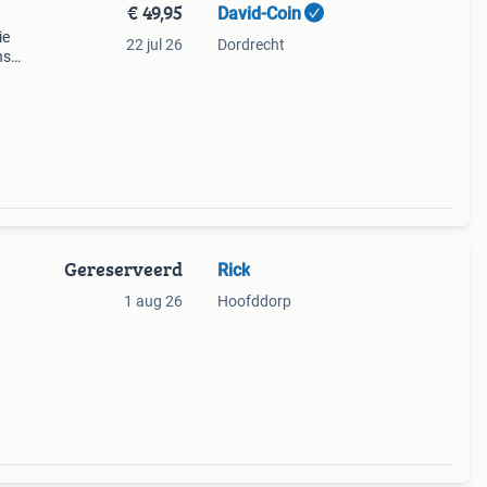
€ 49,95
David-Coin
ie
22 jul 26
Dordrecht
ns
Gereserveerd
Rick
1 aug 26
Hoofddorp