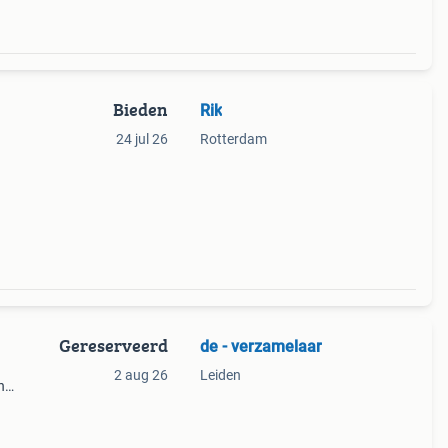
Bieden
Rik
24 jul 26
Rotterdam
Gereserveerd
de - verzamelaar
2 aug 26
Leiden
n