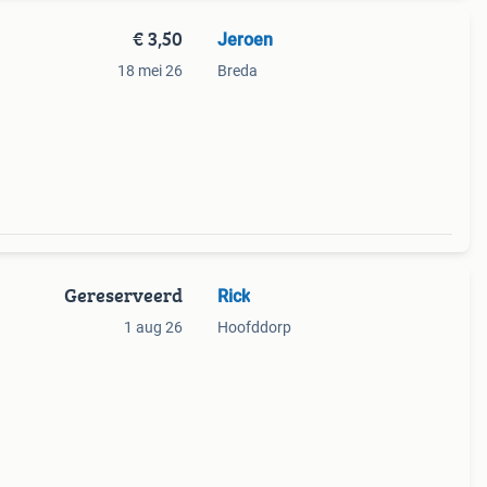
€ 3,50
Jeroen
18 mei 26
Breda
Gereserveerd
Rick
1 aug 26
Hoofddorp