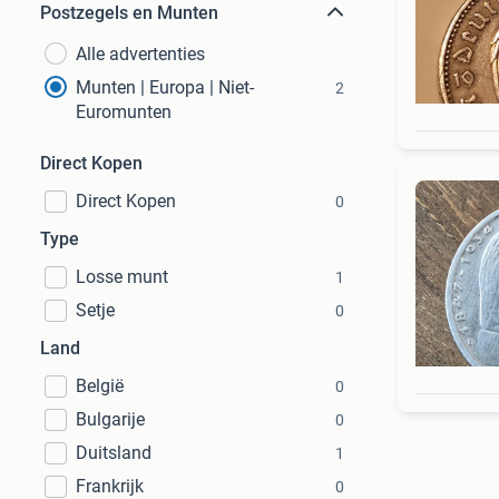
Postzegels en Munten
Alle advertenties
Munten | Europa | Niet-
2
Euromunten
Direct Kopen
Direct Kopen
0
Type
Losse munt
1
Setje
0
Land
België
0
Bulgarije
0
Duitsland
1
Frankrijk
0