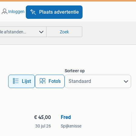
Inloggen
Plaats advertentie
lle afstanden…
Zoek
Sorteer op
Lijst
Foto’s
€ 45,00
Fred
30 jul 26
Spijkenisse