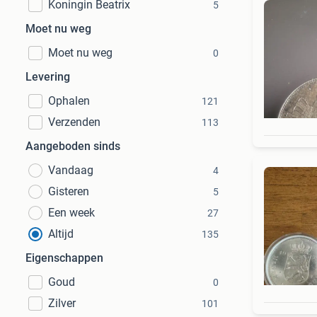
Koningin Beatrix
5
Moet nu weg
Moet nu weg
0
Levering
Ophalen
121
Verzenden
113
Aangeboden sinds
Vandaag
4
Gisteren
5
Een week
27
Altijd
135
Eigenschappen
Goud
0
Zilver
101