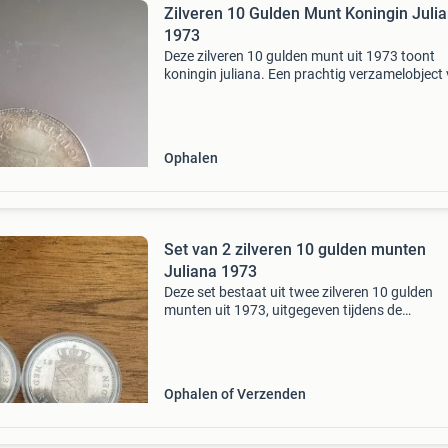
Zilveren 10 Gulden Munt Koningin Juli
1973
Deze zilveren 10 gulden munt uit 1973 toont
koningin juliana. Een prachtig verzamelobject
liefhebbers van nederlandse munten en
geschiedenis. De munt is in goede staat en ee
waardevolle aanvulli
Ophalen
Set van 2 zilveren 10 gulden munten
Juliana 1973
Deze set bestaat uit twee zilveren 10 gulden
munten uit 1973, uitgegeven tijdens de
regeerperiode van koningin juliana. De munten
in goede staat en worden geleverd in
beschermende capsules. Een m
Ophalen of Verzenden