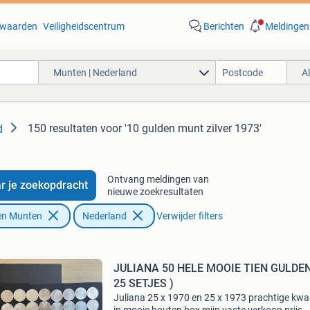
waarden
Veiligheidscentrum
Berichten
Meldingen
Munten | Nederland
A
150 resultaten
voor '10 gulden munt zilver 1973'
d
Ontvang meldingen van
r je zoekopdracht
nieuwe zoekresultaten
en Munten
Nederland
Verwijder filters
JULIANA 50 HELE MOOIE TIEN GULDEN 
25 SETJES )
Juliana 25 x 1970 en 25 x 1973 prachtige kwal