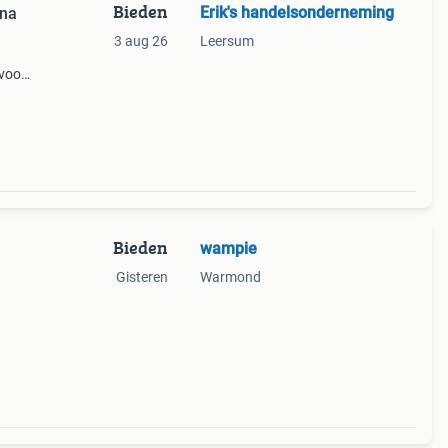
Bieden
Erik's handelsonderneming
ana
3 aug 26
Leersum
 voor
n
Bieden
wampie
Gisteren
Warmond
 zijn