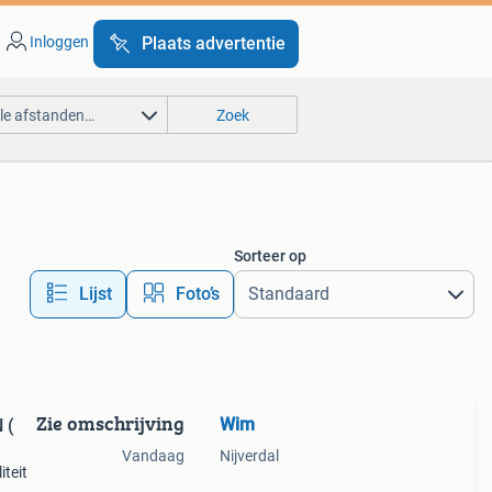
Inloggen
Plaats advertentie
lle afstanden…
Zoek
Sorteer op
Lijst
Foto’s
Zie omschrijving
Wim
(
Vandaag
Nijverdal
iteit