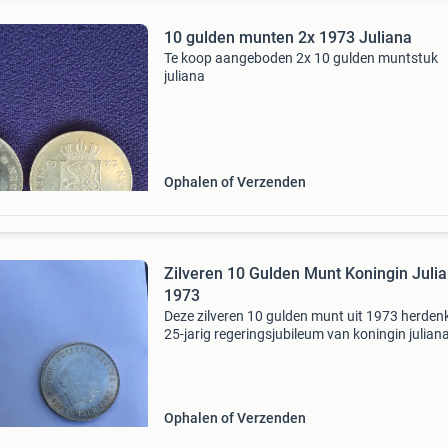
10 gulden munten 2x 1973 Juliana
Te koop aangeboden 2x 10 gulden muntstuk
juliana
Ophalen of Verzenden
Zilveren 10 Gulden Munt Koningin Juli
1973
Deze zilveren 10 gulden munt uit 1973 herdenk
25-jarig regeringsjubileum van koningin julian
munt toont een portret van juliana en de
nederlandse leeuw. Een prachtig verzamelstuk
liefhe
Ophalen of Verzenden