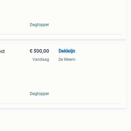
tot
Dagtopper
€ 500,00
Dekleijn
ect
Vandaag
De Meern
s
66),
Dagtopper