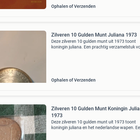
Ophalen of Verzenden
Zilveren 10 Gulden Munt Juliana 1973
Deze zilveren 10 gulden munt uit 1973 toont
koningin juliana. Een prachtig verzamelstuk v
liefhebbers van nederlandse munten en
numismatiek. De munt is in goede staat en ee
mooie aanvulling op elk
Ophalen of Verzenden
Zilveren 10 Gulden Munt Koningin Juli
1973
Deze zilveren 10 gulden munt uit 1973 toont
koningin juliana en het nederlandse wapen. E
prachtig verzamelobject voor liefhebbers van
nederlandse munten en numismatiek. De munt 