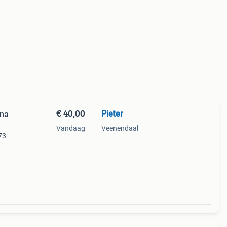
€ 40,00
Pieter
ana
Vandaag
Veenendaal
73
dse
in