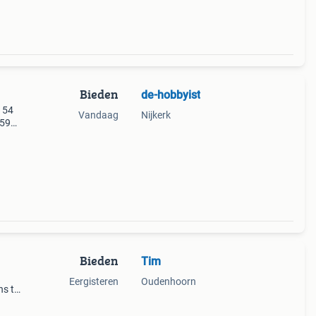
Bieden
de-hobbyist
n 54
Vandaag
Nijkerk
959
 1970
markt
Bieden
Tim
Eergisteren
Oudenhoorn
ens tm
iale
tjes