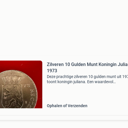
Zilveren 10 Gulden Munt Koningin Juli
1973
Deze prachtige zilveren 10 gulden munt uit 19
toont koningin juliana. Een waardevol
verzamelobject voor liefhebbers van nederlan
munten en geschiedenis. De munt is geslagen 
zilver en verkeert
Ophalen of Verzenden