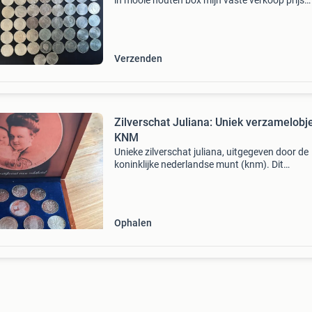
in mooie houten box mijn vaste verkoop prijs
€1750,- verzenden verzekering service €17,15 
€5000,-
Verzenden
Zilverschat Juliana: Uniek verzamelobj
KNM
Unieke zilverschat juliana, uitgegeven door de
koninklijke nederlandse munt (knm). Dit
verzamelobject bestaat uit 10 zilveren gulden
(1954-1967), 7 zilveren rijksdaalders (1959-19
2 zilveren tien
Ophalen