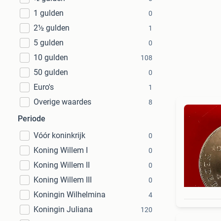
1 gulden
0
2½ gulden
1
5 gulden
0
10 gulden
108
50 gulden
0
Euro's
1
Overige waardes
8
Periode
Vóór koninkrijk
0
Koning Willem I
0
Koning Willem II
0
Koning Willem III
0
Koningin Wilhelmina
4
Koningin Juliana
120