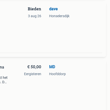
Bieden
dave
3 aug 26
Honselersdijk
€ 50,00
MD
ana
Eergisteren
Hoofddorp
t het
a. De
 voor