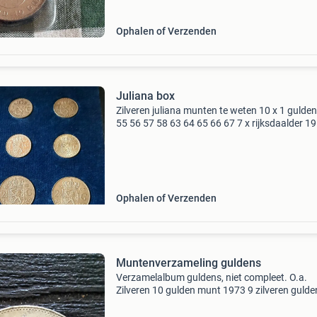
prima staat en
Ophalen of Verzenden
Juliana box
Zilveren juliana munten te weten 10 x 1 gulde
55 56 57 58 63 64 65 66 67 7 x rijksdaalder 1
60 61 62 63 64 66 en twee zilveren 10 gulden
1973 dit allemaal in fluwelen box. Bieden via 
Ophalen of Verzenden
Muntenverzameling guldens
Verzamelalbum guldens, niet compleet. O.a.
Zilveren 10 gulden munt 1973 9 zilveren guld
1967 5 gulden briefje 1 zilveren daalder 3 spec
rijksdaalders en ook 3 speciale guldens 30 cen