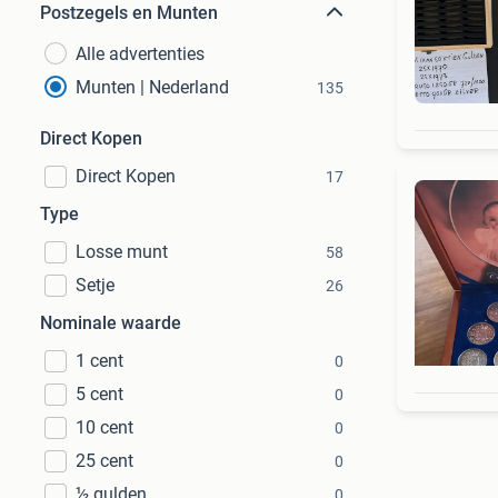
Postzegels en Munten
Alle advertenties
Munten | Nederland
135
Direct Kopen
Direct Kopen
17
Type
Losse munt
58
Setje
26
Nominale waarde
1 cent
0
5 cent
0
10 cent
0
25 cent
0
½ gulden
0