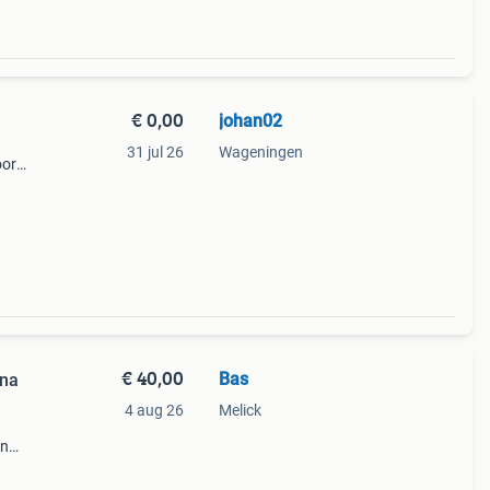
€ 0,00
johan02
31 jul 26
Wageningen
oor
n
€ 40,00
Bas
ana
4 aug 26
Melick
en
is in