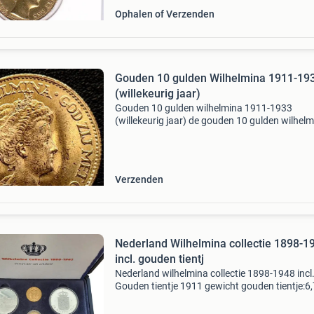
Ophalen of Verzenden
Gouden 10 gulden Wilhelmina 1911-19
(willekeurig jaar)
Gouden 10 gulden wilhelmina 1911-1933
(willekeurig jaar) de gouden 10 gulden wilhel
1911-1933 willekeurig jaar krijgt u indien u dit
artikel koopt. Deze oude gouden tientjes zijn v
nette kwalite
Verzenden
Nederland Wilhelmina collectie 1898-1
incl. gouden tientj
Nederland wilhelmina collectie 1898-1948 incl
Gouden tientje 1911 gewicht gouden tientje:6
gram. Goud gehalte:900/1000 puur goud:6,0
gram. Diameter:22,5 mm. Voorzijde: wilhelmin