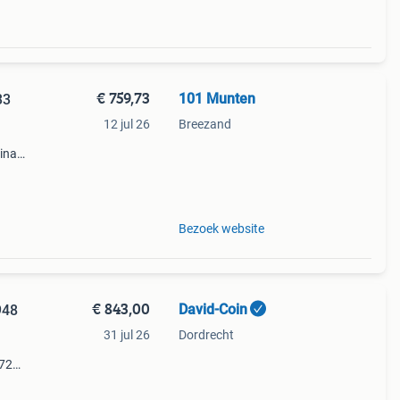
€ 759,73
101 Munten
33
12 jul 26
Breezand
mina
an
Bezoek website
€ 843,00
David-Coin
948
31 jul 26
Dordrecht
.
,72
48
a