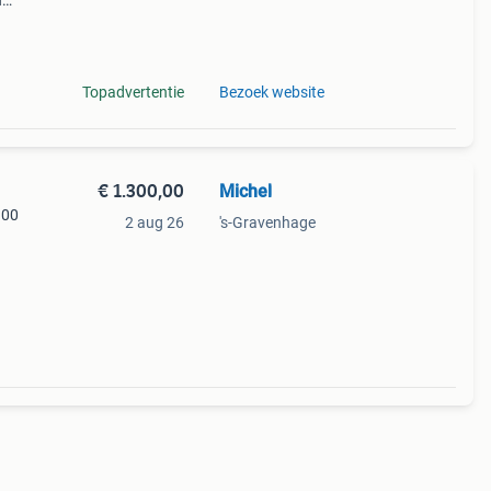
n
tuks.
in
Topadvertentie
Bezoek website
€ 1.300,00
Michel
300
2 aug 26
's-Gravenhage