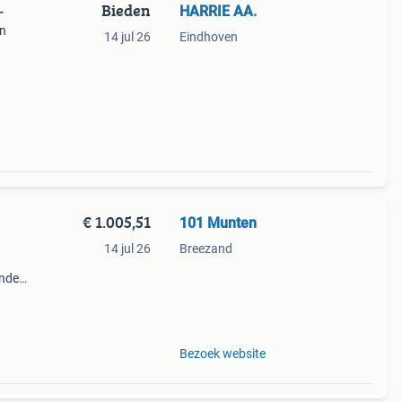
Bieden
HARRIE AA.
-
en
14 jul 26
Eindhoven
ordt
€ 1.005,51
101 Munten
14 jul 26
Breezand
der ,
unt
Bezoek website