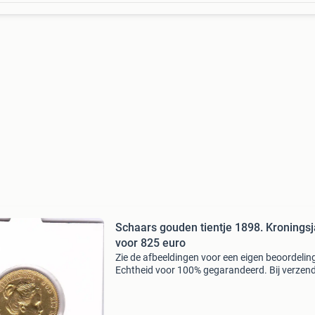
Schaars gouden tientje 1898. Kroningsj
voor 825 euro
Zie de afbeeldingen voor een eigen beoordelin
Echtheid voor 100% gegarandeerd. Bij verzen
zijn de kosten en het risico voor de koper.
Doorlopend te koop gevraagd: - gouden tientje
dukaten en a