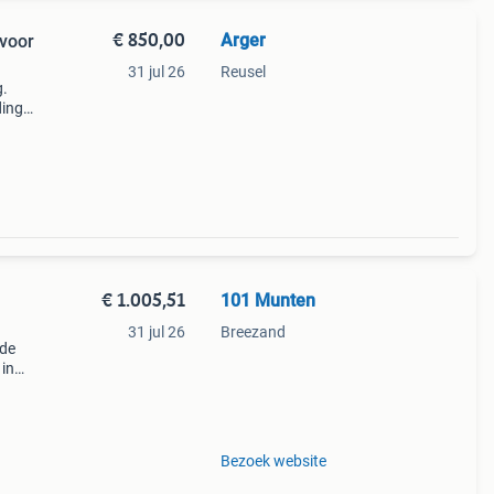
€ 850,00
Arger
 voor
31 jul 26
Reusel
g.
ding
s,
€ 1.005,51
101 Munten
31 jul 26
Breezand
 de
 in
e
 naam
Bezoek website