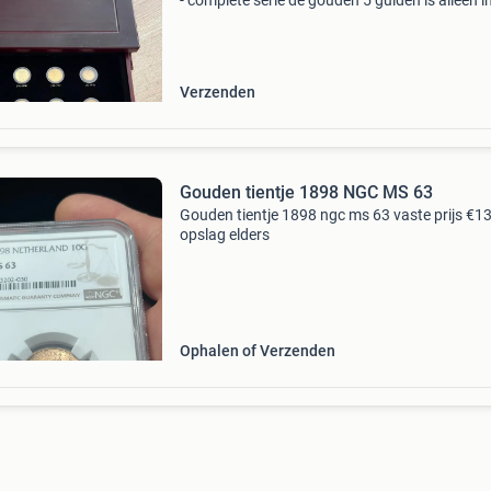
- complete serie de gouden 5 gulden is alleen i
1912 geslagen met een oplage van 1 miljoen s
De gouden 10 guldens zijn tussen 1892-1933 
versch
Verzenden
Gouden tientje 1898 NGC MS 63
Gouden tientje 1898 ngc ms 63 vaste prijs €1
opslag elders
Ophalen of Verzenden