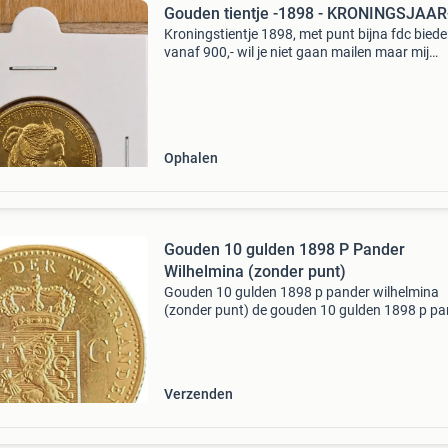
Gouden tientje -1898 - KRONINGSJAAR
Kroningstientje 1898, met punt bijna fdc bied
vanaf 900,- wil je niet gaan mailen maar mij
gewoon even bellen. !!!!!!!!!!! -0623200281- W
niet verstuurd maar gewoon komen kijken en
keuren en dan
Ophalen
Gouden 10 gulden 1898 P Pander
Wilhelmina (zonder punt)
Gouden 10 gulden 1898 p pander wilhelmina
(zonder punt) de gouden 10 gulden 1898 p pan
is geslagen in een oplage van 99.239 Stuks. Er
bestaan twee varianten van deze munt, met p
tussen de naam
Verzenden