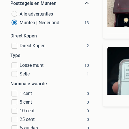
Postzegels en Munten
Alle advertenties
Munten | Nederland
13
Direct Kopen
Direct Kopen
2
Type
Losse munt
10
Setje
1
Nominale waarde
1 cent
0
5 cent
0
10 cent
0
25 cent
0
½ gulden
0