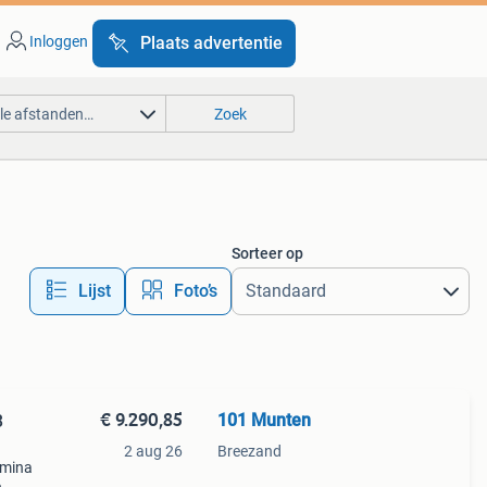
Inloggen
Plaats advertentie
lle afstanden…
Zoek
Sorteer op
Lijst
Foto’s
€ 9.290,85
101 Munten
3
2 aug 26
Breezand
lmina