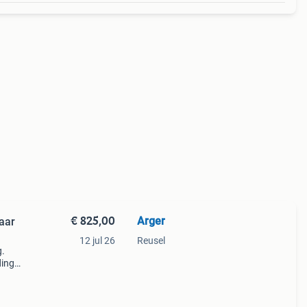
€ 825,00
Arger
aar
12 jul 26
Reusel
g.
ding
s,