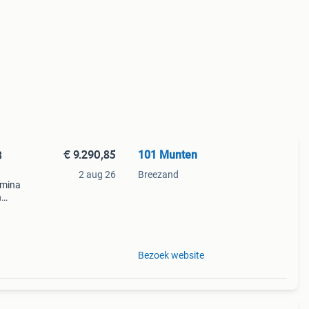
€ 9.290,85
101 Munten
3
2 aug 26
Breezand
lmina
n
tuks.
in
Bezoek website