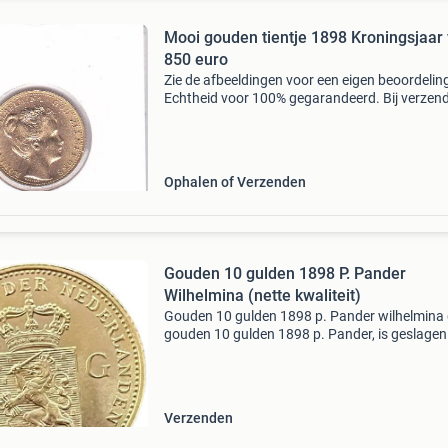
Mooi gouden tientje 1898 Kroningsjaar
850 euro
Zie de afbeeldingen voor een eigen beoordelin
Echtheid voor 100% gegarandeerd. Bij verzen
zijn de kosten en het risico voor de koper.
Doorlopend te koop gevraagd: - gouden tientje
dukaten en a
Ophalen of Verzenden
Gouden 10 gulden 1898 P. Pander
Wilhelmina (nette kwaliteit)
Gouden 10 gulden 1898 p. Pander wilhelmina
gouden 10 gulden 1898 p. Pander, is geslagen
een oplage van 99.239 Stuks. Er bestaan twe
varianten van deze munt, met punt tussen de
p. Pander en
Verzenden