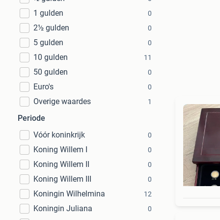
1 gulden
0
2½ gulden
0
5 gulden
0
10 gulden
11
50 gulden
0
Euro's
0
Overige waardes
1
Periode
Vóór koninkrijk
0
Koning Willem I
0
Koning Willem II
0
Koning Willem III
0
Koningin Wilhelmina
12
Koningin Juliana
0