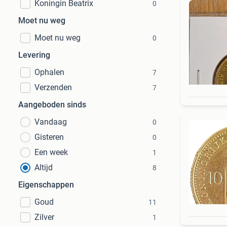
Koningin Beatrix
0
Moet nu weg
Moet nu weg
0
Levering
Ophalen
7
Verzenden
7
Aangeboden sinds
Vandaag
0
Gisteren
0
Een week
1
Altijd
8
Eigenschappen
Goud
11
Zilver
1