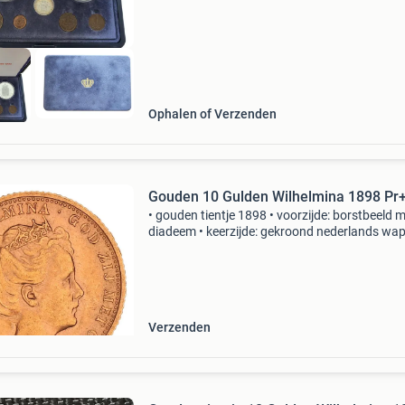
portret keerzij
Ophalen of Verzenden
Gouden 10 Gulden Wilhelmina 1898 Pr
• gouden tientje 1898 • voorzijde: borstbeeld 
diadeem • keerzijde: gekroond nederlands wap
muntmeesterteken: hellebaard • kwaliteit: pra
prachtig: de munt is maar kort in omloop gew
Verzenden