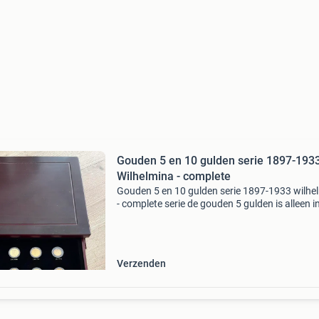
Gouden 5 en 10 gulden serie 1897-193
Wilhelmina - complete
Gouden 5 en 10 gulden serie 1897-1933 wilhe
- complete serie de gouden 5 gulden is alleen i
1912 geslagen met een oplage van 1 miljoen s
De gouden 10 guldens zijn tussen 1892-1933 
versch
Verzenden