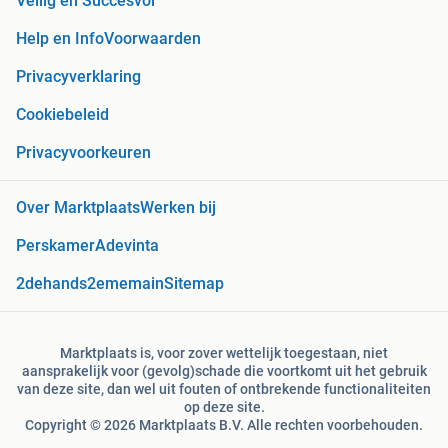
Veilig en Succesvol
Help en Info
Voorwaarden
Privacyverklaring
Cookiebeleid
Privacyvoorkeuren
Over Marktplaats
Werken bij
Perskamer
Adevinta
2dehands
2ememain
Sitemap
Marktplaats is, voor zover wettelijk toegestaan, niet
aansprakelijk voor (gevolg)schade die voortkomt uit het gebruik
van deze site, dan wel uit fouten of ontbrekende functionaliteiten
op deze site.
Copyright © 2026 Marktplaats B.V. Alle rechten voorbehouden.