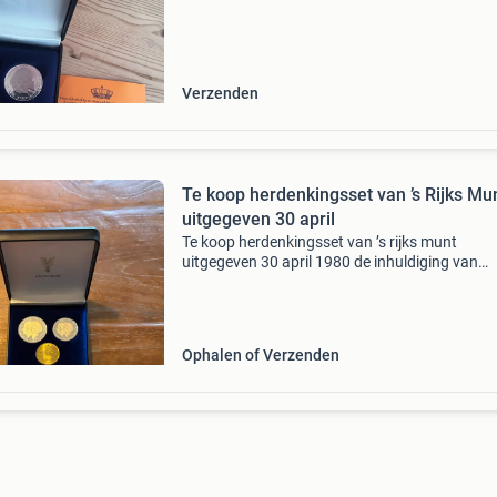
1980. Het dubbelportret op de voorzijde is spe
vo
Verzenden
Te koop herdenkingsset van ’s Rijks Mu
uitgegeven 30 april
Te koop herdenkingsset van ’s rijks munt
uitgegeven 30 april 1980 de inhuldiging van
koningin beatrix.
Ophalen of Verzenden