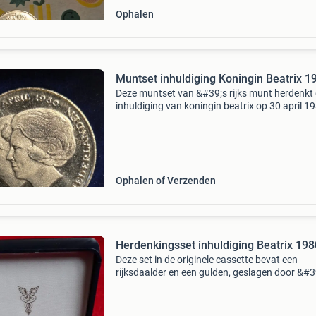
Ophalen
Muntset inhuldiging Koningin Beatrix 1
Deze muntset van &#39;s rijks munt herdenkt
inhuldiging van koningin beatrix op 30 april 1
De set bevat een rijksdaalder en een gulden, b
geslagen in utrecht en ontworpen door katink
Ophalen of Verzenden
Herdenkingsset inhuldiging Beatrix 198
Deze set in de originele cassette bevat een
rijksdaalder en een gulden, geslagen door &#3
rijks munt in utrecht ter herinnering aan de
troonsafstand van h.m. Koningin juliana en d
inhuldiging