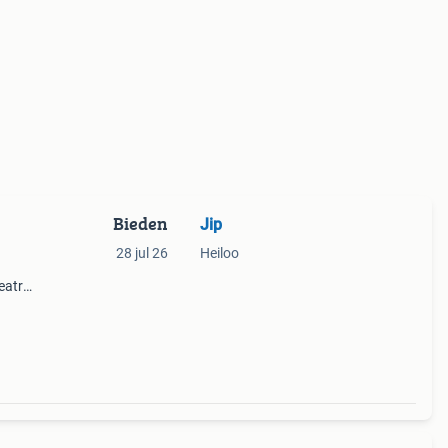
Bieden
Jip
28 jul 26
Heiloo
eatrix
 munt
s r