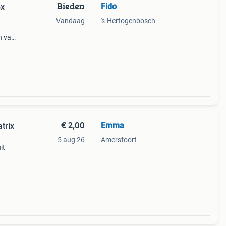
Bieden
Fido
6x
Vandaag
's-Hertogenbosch
n van
&#39;
,
€ 2,00
Emma
trix
5 aug 26
Amersfoort
it
.
aagt,