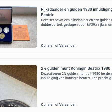
Rijksdaalder en gulden 1980 inhuldigin
Beatrix
Deze set bevat een rijksdaalder en een gulden
dubbelportret, geslagen door &#39;s rijks mun
utrecht ter herinnering aan de troonsafstand 
h.m. Koningin juliana en de inhuldiging van h.
Ophalen of Verzenden
2½ gulden munt Koningin Beatrix 1980
Deze zilveren 2½ gulden munt uit 1980 herden
inhuldiging van koningin beatrix. Een prachtig
verzamelobject voor liefhebbers van nederlan
munten en koninklijke memorabilia.
Ophalen of Verzenden