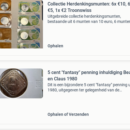
Collectie Herdenkingsmunten: 6x €10, 
€5, 1x €2 Troonswiss
Uitgebreide collectie herdenkingsmunten,
bestaande uit 6 munten van 10 euro, 6 munte
5 euro (waarvan één &#39;vrede van utrecht
en één &#39;300 jaar vrede van utrecht&#39;)
Ophalen
5 cent "fantasy" penning inhuldiging Bea
en Claus 1980
Dit is een bijzondere 5 cent "fantasy" penning u
1980, uitgegeven ter gelegenheid van de
inhuldiging van koningin beatrix en prins claus
Hoewel het de nominale waarde van 5 cent dr
i
Ophalen of Verzenden