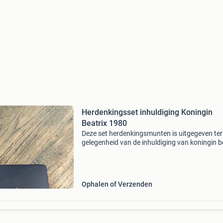
Herdenkingsset inhuldiging Koningin
Beatrix 1980
Deze set herdenkingsmunten is uitgegeven ter
gelegenheid van de inhuldiging van koningin b
op 30 april 1980. De set bevat een 2½ gulden
en een 1 gulden munt, beide geslagen bij &#39;
Ophalen of Verzenden