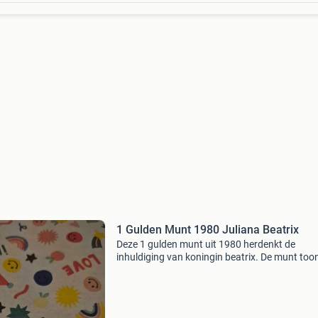
1 Gulden Munt 1980 Juliana Beatrix
Deze 1 gulden munt uit 1980 herdenkt de
inhuldiging van koningin beatrix. De munt too
beeltenissen van zowel koningin juliana als
koningin beatrix. Een prachtig verzamelobject
liefhebbers va