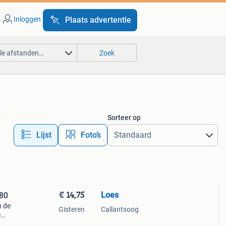
Inloggen
Plaats advertentie
lle afstanden…
Zoek
Sorteer op
Lijst
Foto’s
€ 14,75
Loes
980
n de
Gisteren
Callantsoog
e
ril