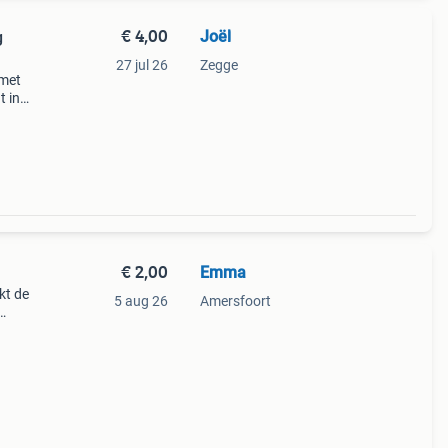
€ 4,00
Joël
g
27 jul 26
Zegge
 met
t in
van
m
€ 2,00
Emma
kt de
5 aug 26
Amersfoort
dse