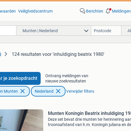
waarden
Veiligheidscentrum
Berichten
Meldingen
Munten | Nederland
A
124 resultaten
voor 'inhuldiging beatrix 1980'
d
Ontvang meldingen van
r je zoekopdracht
nieuwe zoekresultaten
en Munten
Nederland
Verwijder filters
Munten Koningin Beatrix inhuldiging 1
Deze set bevat drie munten ter herinnering aa
troonsafstand van h.m. Koningin juliana en d
inhuldiging van h.m. Koningin beatrix op 30 ap