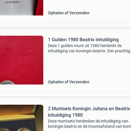
Ophalen of Verzenden
1 Gulden 1980 Beatrix inhuldiging
Deze 1 gulden munt uit 1980 herdenkt de
inhuldiging van koningin beatrix. Een prachtig
verzamelobject voor liefhebbers van nederlan
munten en koninklijke memorabilia. De munt
verkeert in uitstekend
Ophalen of Verzenden
2 Muntsets Koningin Juliana en Beatrix
inhuldiging 1980
Deze muntsets herdenken de inhuldiging van
koningin beatrix en de troonsafstand van kon