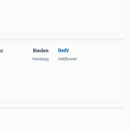
ciaal
Bieden
DvdV
nt
Vandaag
Veldhoven