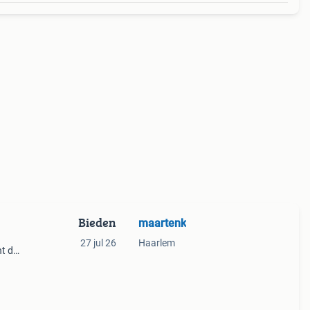
Bieden
maartenk
27 jul 26
Haarlem
nt de
 voor