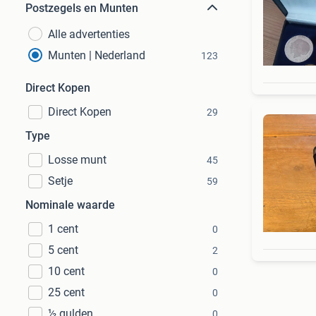
Postzegels en Munten
Alle advertenties
Munten | Nederland
123
Direct Kopen
Direct Kopen
29
Type
Losse munt
45
Setje
59
Nominale waarde
1 cent
0
5 cent
2
10 cent
0
25 cent
0
½ gulden
0