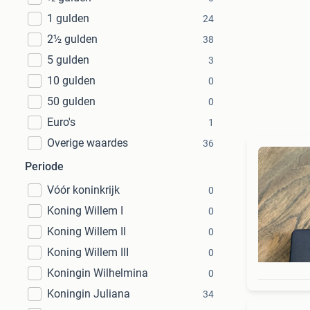
1 gulden
24
2½ gulden
38
5 gulden
3
10 gulden
0
50 gulden
0
Euro's
1
Overige waardes
36
Periode
Vóór koninkrijk
0
Koning Willem I
0
Koning Willem II
0
Koning Willem III
0
Koningin Wilhelmina
0
Koningin Juliana
34