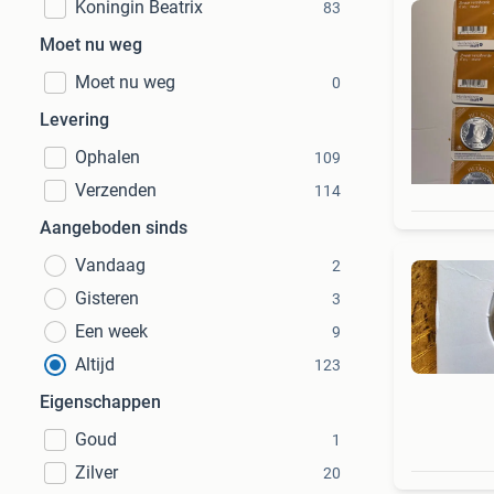
Koningin Beatrix
83
Moet nu weg
Moet nu weg
0
Levering
Ophalen
109
Verzenden
114
Aangeboden sinds
Vandaag
2
Gisteren
3
Een week
9
Altijd
123
Eigenschappen
Goud
1
Zilver
20