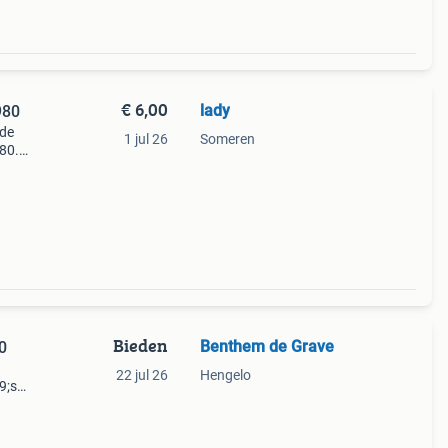
€ 6,00
lady
980
 de
1 jul 26
Someren
980.
eide
a b
Bieden
Benthem de Grave
0
22 jul 26
Hengelo
9;s
e