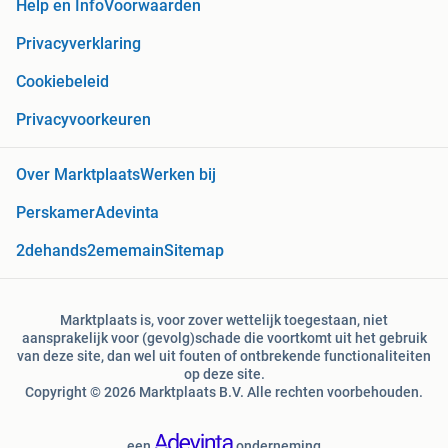
Help en Info
Voorwaarden
Privacyverklaring
Cookiebeleid
Privacyvoorkeuren
Over Marktplaats
Werken bij
Perskamer
Adevinta
2dehands
2ememain
Sitemap
Marktplaats is, voor zover wettelijk toegestaan, niet
aansprakelijk voor (gevolg)schade die voortkomt uit het gebruik
van deze site, dan wel uit fouten of ontbrekende functionaliteiten
op deze site.
Copyright © 2026 Marktplaats B.V. Alle rechten voorbehouden.
een
onderneming