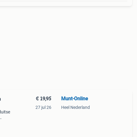
€ 19,95
Munt-Online
n
27 jul 26
Heel Nederland
duitse
ing