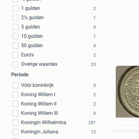
1 gulden
2
2½ gulden
1
5 gulden
0
10 gulden
1
50 gulden
0
Euro's
2
Overige waardes
23
Periode
Vóór koninkrijk
0
Koning Willem I
2
Koning Willem II
2
Koning Willem III
0
Koningin Wilhelmina
281
Koningin Juliana
12