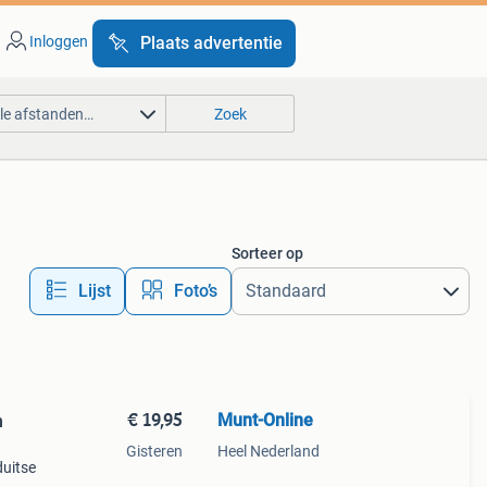
Inloggen
Plaats advertentie
lle afstanden…
Zoek
Sorteer op
Lijst
Foto’s
€ 19,95
Munt-Online
n
Gisteren
Heel Nederland
duitse