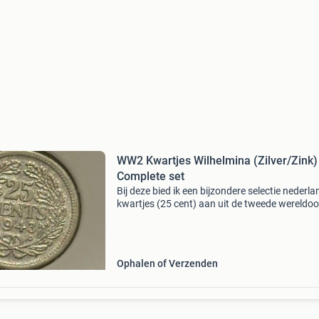
WW2 Kwartjes Wilhelmina (Zilver/Zink) 
Complete set
Bij deze bied ik een bijzondere selectie nederl
kwartjes (25 cent) aan uit de tweede wereldoo
Het betreft zowel de zilveren munten geslagen
philadelphia (ep/pp voor de overzeese gebied
Ophalen of Verzenden