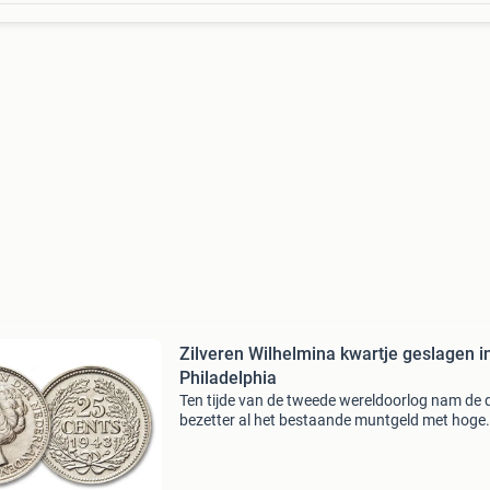
Zilveren Wilhelmina kwartje geslagen i
Philadelphia
Ten tijde van de tweede wereldoorlog nam de 
bezetter al het bestaande muntgeld met hoge
intrinsieke waarde uit de roulatie en liet dit
vervangen door zinken munten. De bezetter g
het (edel-)