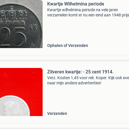
Kwartje Wilhelmina periode
Kwartje wilhelmina periode na vele jaren
verzamelen komt er nu een eind aan 1948 prijs
0,20 per stuk alle munten zijn in de kwaliteit fr
verzendkosten € 1,50 euro alle munten worde
Ophalen of Verzenden
Zilveren kwartje: - 25 cent 1914.
Verz. Kosten 1,45 voor rek. Koper. Kijk ook ev
naar mijn andere advertenties!
Verzenden