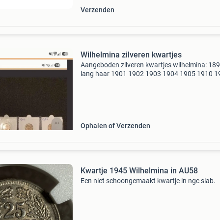
Verzenden
Wilhelmina zilveren kwartjes
Aangeboden zilveren kwartjes wilhelmina: 18
lang haar 1901 1902 1903 1904 1905 1910 1
1913 1914 1915 1916 1917 1918 1919 1925 
1928 1939 1940 1941 1941p 1943p 1944p 19
geen zilver prijs
Ophalen of Verzenden
Kwartje 1945 Wilhelmina in AU58
Een niet schoongemaakt kwartje in ngc slab.