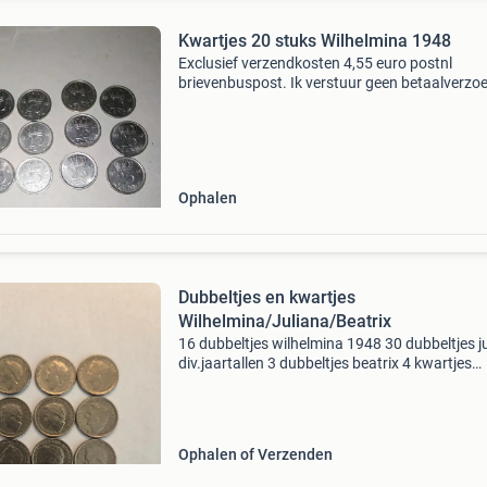
Kwartjes 20 stuks Wilhelmina 1948
Exclusief verzendkosten 4,55 euro postnl
brievenbuspost. Ik verstuur geen betaalverzo
Ophalen
Dubbeltjes en kwartjes
Wilhelmina/Juliana/Beatrix
16 dubbeltjes wilhelmina 1948 30 dubbeltjes j
div.jaartallen 3 dubbeltjes beatrix 4 kwartjes
wilhelmina 1948 2 kwartjes juliana 4 kwartjes
beatrix ophalen of verz.
Ophalen of Verzenden