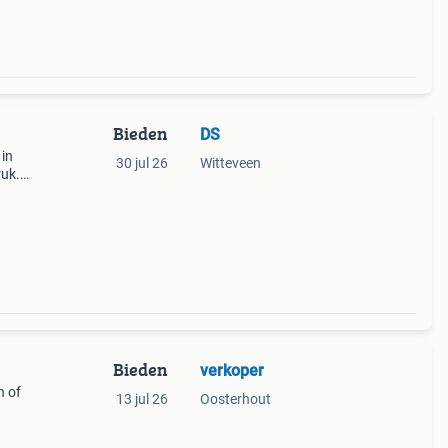
Bieden
DS
 in
30 jul 26
Witteveen
ruk.
 De
n
Bieden
verkoper
n of
13 jul 26
Oosterhout