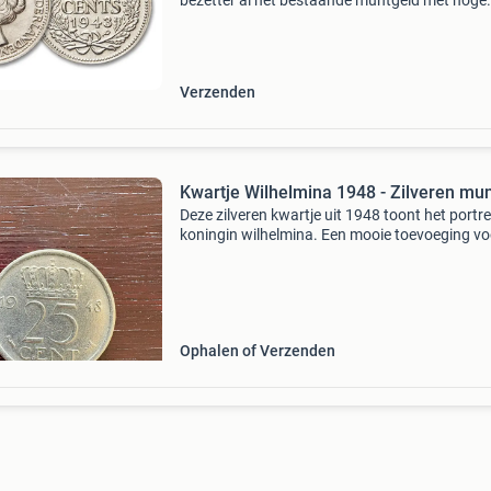
bezetter al het bestaande muntgeld met hoge
intrinsieke waarde uit de roulatie en liet dit
vervangen door zinken munten. De bezetter g
het (edel-)
Verzenden
Kwartje Wilhelmina 1948 - Zilveren mu
Deze zilveren kwartje uit 1948 toont het portr
koningin wilhelmina. Een mooie toevoeging vo
elke verzamelaar van nederlandse munten. De
munt is in goede staat, met duidelijke details 
mo
Ophalen of Verzenden