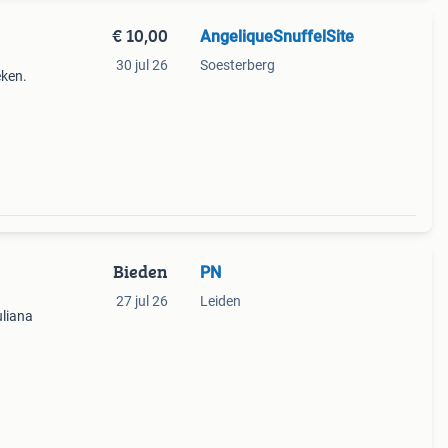
€ 10,00
AngeliqueSnuffelSite
30 jul 26
Soesterberg
eken.
Bieden
PN
27 jul 26
Leiden
uliana