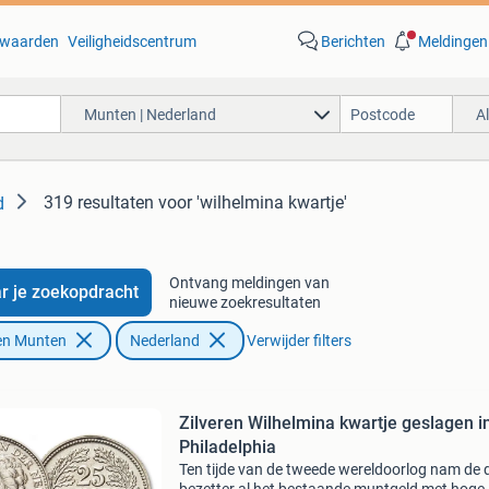
waarden
Veiligheidscentrum
Berichten
Meldingen
Munten | Nederland
A
319 resultaten
voor 'wilhelmina kwartje'
d
Ontvang meldingen van
r je zoekopdracht
nieuwe zoekresultaten
en Munten
Nederland
Verwijder filters
Zilveren Wilhelmina kwartje geslagen i
Philadelphia
Ten tijde van de tweede wereldoorlog nam de 