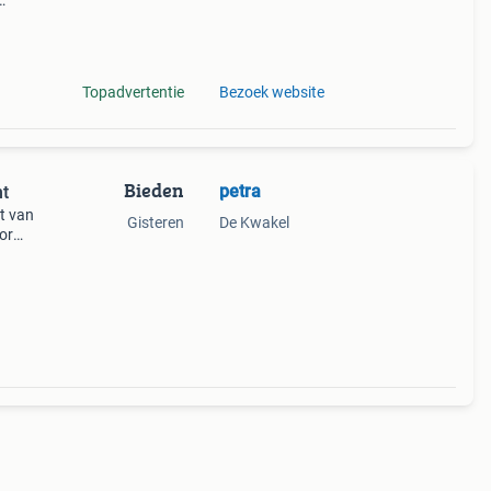
ing
Topadvertentie
Bezoek website
Bieden
petra
nt
et van
Gisteren
De Kwakel
or
en een