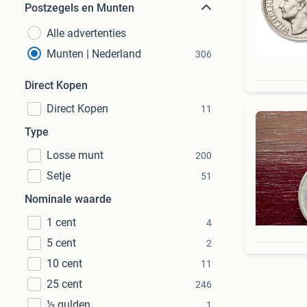
Postzegels en Munten
Alle advertenties
Munten | Nederland
306
Direct Kopen
Direct Kopen
11
Type
Losse munt
200
Setje
51
Nominale waarde
1 cent
4
5 cent
2
10 cent
11
25 cent
246
½ gulden
1