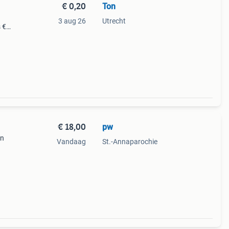
€ 0,20
Ton
3 aug 26
Utrecht
 €
aai
n ver
€ 18,00
pw
en
Vandaag
St.-Annaparochie