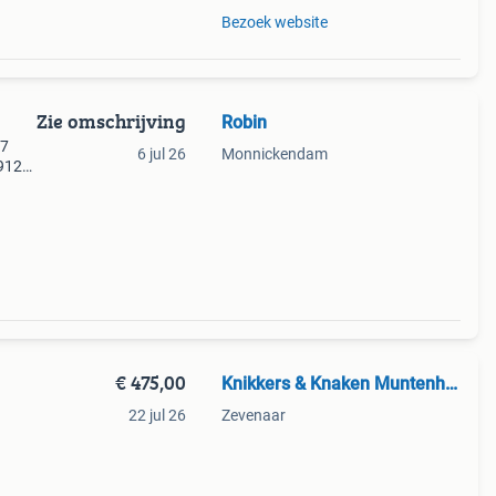
Bezoek website
Zie omschrijving
Robin
97
6 jul 26
Monnickendam
912
1926
48 is
€ 475,00
Knikkers & Knaken Muntenhandel
22 jul 26
Zevenaar