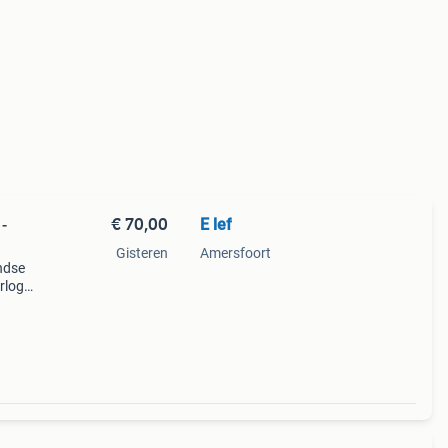
€ 70,00
E lef
-
Gisteren
Amersfoort
andse
rlog.
 in
en)