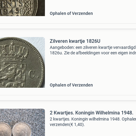
Ophalen of Verzenden
Zilveren kwartje 1826U
Aangeboden: een zilveren kwartje vervaardigd
1826u. Zie de afbeeldingen voor een eigen ind
Doe een bod naar waarde op deze leuke munt.
verzendkosten en het risico van verzending zij
voor de
Ophalen of Verzenden
2 Kwartjes. Koningin Wilhelmina 1948.
2 kwartjes. Koningin wilhelmina 1948. Ophale
verzenden(€ 1,40).