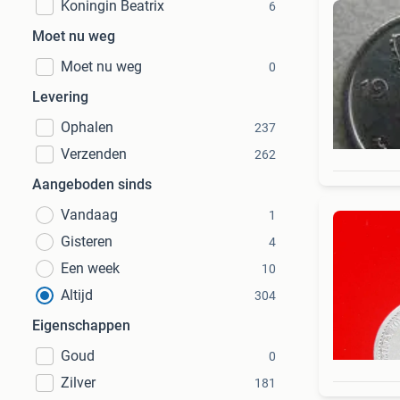
Koningin Beatrix
6
Moet nu weg
Moet nu weg
0
Levering
Ophalen
237
Verzenden
262
Aangeboden sinds
Vandaag
1
Gisteren
4
Een week
10
Altijd
304
Eigenschappen
Goud
0
Zilver
181