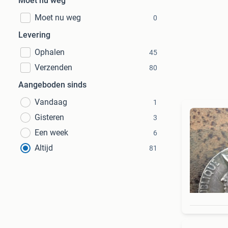
Moet nu weg
Moet nu weg
0
Levering
Ophalen
45
Verzenden
80
Aangeboden sinds
Vandaag
1
Gisteren
3
Een week
6
Altijd
81