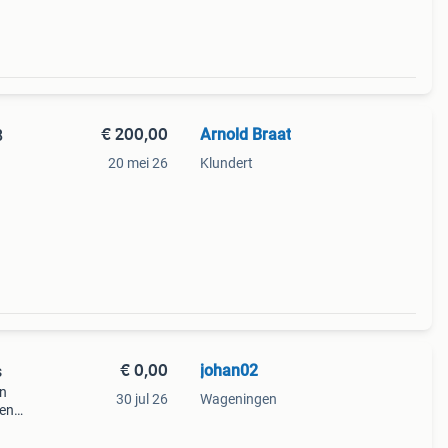
€ 200,00
Arnold Braat
8
20 mei 26
Klundert
€ 0,00
johan02
s
an
30 jul 26
Wageningen
een
br