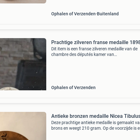
wapenschild van de
Ophalen of Verzenden
Buitenland
Prachtige zilveren franse medaille 189
Dit item is een franse zilveren medaille van de
chambre des députés kamer van
afgevaardigdenuit 1898, gesigneerd door de
graveur georges bourgeois. Zilverstempel
cornucopia gehalte tussen 925 - 1000 5
Ophalen of Verzenden
Antieke bronzen medaille Nicea Tibulu
Deze prachtige antieke medaille is gemaakt v
brons en weegt 210 gram. Op de voorzijde is 
adelaar met een kroon afgebeeld, met de tekst
"nicea tibulus". De achterzijde bevat een uitge