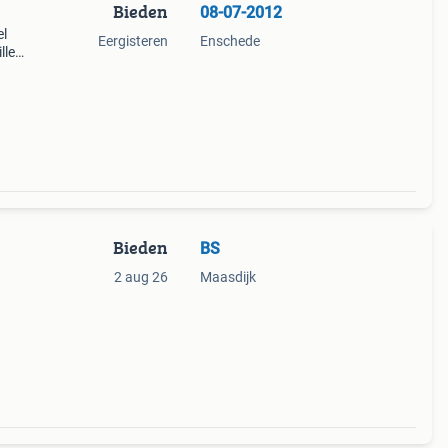
Bieden
08-07-2012
el
Eergisteren
Enschede
lle
-1971
der
Bieden
BS
2 aug 26
Maasdijk