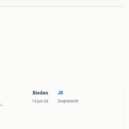
Bieden
JS
14 jun 26
Zwijndrecht
g
erd