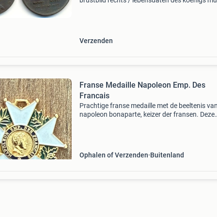
brustbild rechts / lebensdaten des koenigs m
en bankbiljetten europa (geen €) frankrijk fran
koninklijke munten (987-1791) filips vi (1328
Verzenden
Franse Medaille Napoleon Emp. Des
Francais
Prachtige franse medaille met de beeltenis va
napoleon bonaparte, keizer der fransen. Deze
gedetailleerde en hoogwaardige medaille is ee
ideaal verzamelobject voor liefhebbers van
historische memora
Ophalen of Verzenden
Buitenland