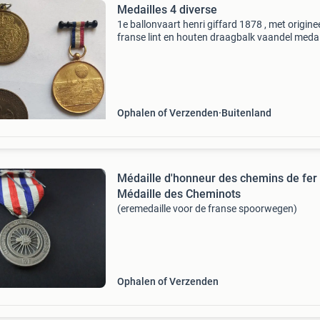
Medailles 4 diverse
1e ballonvaart henri giffard 1878 , met origine
franse lint en houten draagbalk vaandel medai
bay.kriegerb. 1874-1924 Ned.rode kruis 1959
diamtr 40 mm 2013 inhuldiging willem alexan
Ophalen of Verzenden
Buitenland
Médaille d'honneur des chemins de fer
Médaille des Cheminots
(eremedaille voor de franse spoorwegen)
Ophalen of Verzenden