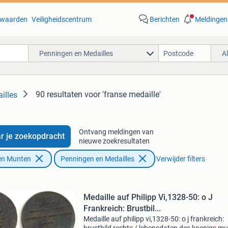
waarden
Veiligheidscentrum
Berichten
Meldingen
Penningen en Medailles
A
90 resultaten
voor 'franse medaille'
illes
Ontvang meldingen van
r je zoekopdracht
nieuwe zoekresultaten
en Munten
Penningen en Medailles
Verwijder filters
Medaille auf Philipp Vi,1328-50: o J
Frankreich: Brustbil...
Medaille auf philipp vi,1328-50: o j frankreich: