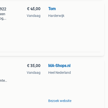
€ 45,00
Tom
1922
 een
Vandaag
Harderwijk
og,
22.
an pa
€ 35,00
MA-Shops.nl
Vandaag
Heel Nederland
unten
se
Bezoek website