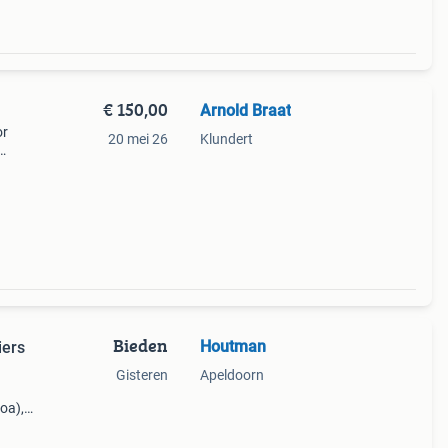
€ 150,00
Arnold Braat
or
20 mei 26
Klundert
 en
Bieden
Houtman
iers
Gisteren
Apeldoorn
oa),