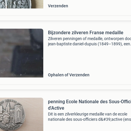
Verzenden
Bijzondere zilveren Franse medaille
Zilveren penningen of medaille, ontworpen do
jean-baptiste daniel-dupuis (1849–1899), een
vooraanstaande franse beeldhouwer, graveur
medailleur. De tekst op de medaille ("concours
départemen
Ophalen of Verzenden
penning Ecole Nationale des Sous-Offic
d'Active
Dit is een zilverkleurige medaille van de ecole
nationale des sous-officiers d&#39;active (ens
de franse nationale school voor actieve
onderofficieren. Het ontwerp toont het