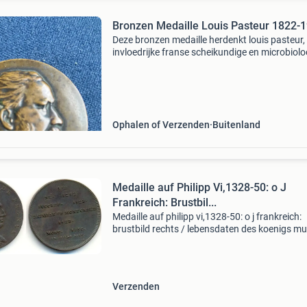
Bronzen Medaille Louis Pasteur 1822-
Deze bronzen medaille herdenkt louis pasteur,
invloedrijke franse scheikundige en microbiolo
ter ere van zijn honderdste geboortedag in 19
De voorzijde toont een gedetailleerd portret v
Ophalen of Verzenden
Buitenland
Medaille auf Philipp Vi,1328-50: o J
Frankreich: Brustbil...
Medaille auf philipp vi,1328-50: o j frankreich:
brustbild rechts / lebensdaten des koenigs m
en bankbiljetten europa (geen €) frankrijk fran
koninklijke munten (987-1791) filips vi (1328
Verzenden