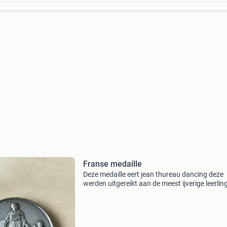
Franse medaille
Deze medaille eert jean thureau dancing deze
werden uitgereikt aan de meest ijverige leerlin
tijdsperiode 1929-1935 derde republiek verzilv
brons niet naar minimum prijs vragen gewoon
bieden naar