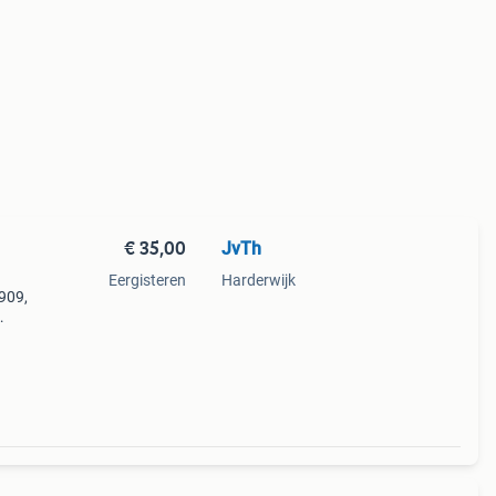
€ 35,00
JvTh
Eergisteren
Harderwijk
1909,
it de