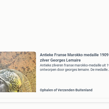
Antieke Franse Marokko medaille 1909
zilver Georges Lemaire
Antieke zilveren franse marokko-medaille uit 
ontworpen door georges lemaire. De medaille
verkeert in antieke staat met normale
gebruikssporen passend bij de leeftijd. Komt u
collectie van m
Ophalen of Verzenden
Buitenland