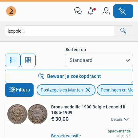
Penningen en Medailles
Sorteer op
Alle afstanden…
Bewaar je zoekopdracht
Filters
Postzegels en Munten
Penningen en Medai
Brons medaille 1900 Belgie Leopold Ii
1865-1909
€ 30,00
Details
Topadvertentie
Bezoek website
18 jul 26