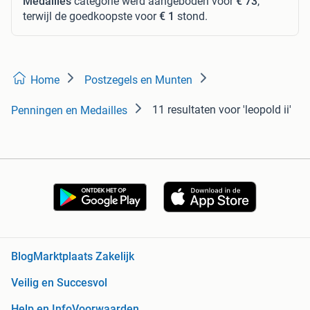
Medailles
categorie werd aangeboden voor
€ 73
,
terwijl de goedkoopste voor
€ 1
stond.
Home
Postzegels en Munten
11 resultaten
voor 'leopold ii'
Penningen en Medailles
Blog
Marktplaats Zakelijk
Veilig en Succesvol
Help en Info
Voorwaarden