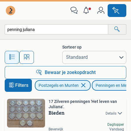
Penningen en Medailles
Sorteer op
Alle afstanden…
Bewaar je zoekopdracht
Filters
Postzegels en Munten
Penningen en Medai
17 Zilveren penningen 'Het leven van
Juliana'.
Bieden
Details
Dagtopper
Beverwijk
Vandaag