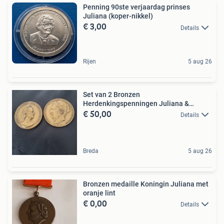
Penning 90ste verjaardag prinses
Juliana (koper-nikkel)
€ 3,00
Details
Rijen
5 aug 26
Set van 2 Bronzen
Herdenkingspenningen Juliana &
€ 50,00
Wilhelmina
Details
Breda
5 aug 26
Bronzen medaille Koningin Juliana met
oranje lint
€ 0,00
Details