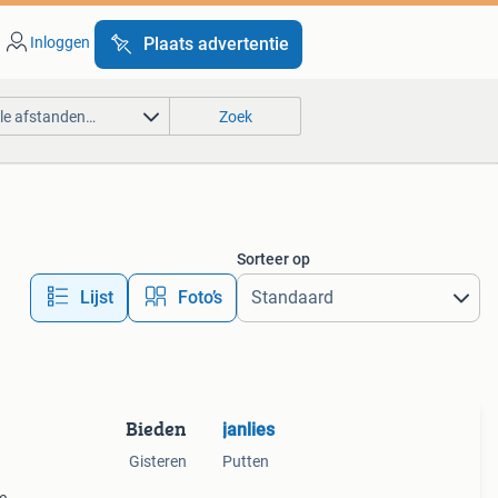
Inloggen
Plaats advertentie
lle afstanden…
Zoek
Sorteer op
Lijst
Foto’s
Bieden
janlies
Gisteren
Putten