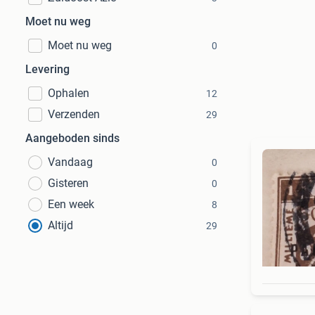
Moet nu weg
Moet nu weg
0
Levering
Ophalen
12
Verzenden
29
Aangeboden sinds
Vandaag
0
Gisteren
0
Een week
8
Altijd
29