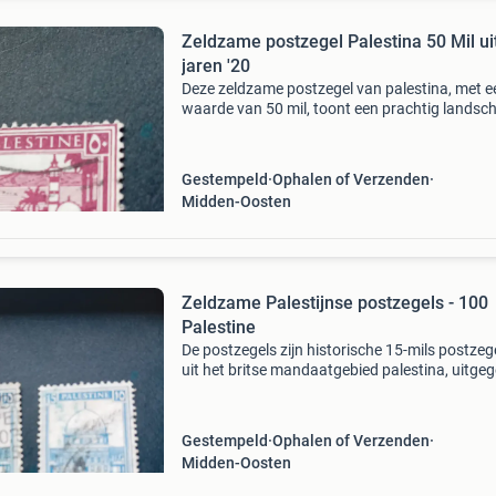
Zeldzame postzegel Palestina 50 Mil ui
jaren '20
Deze zeldzame postzegel van palestina, met e
waarde van 50 mil, toont een prachtig landsc
met gebouwen en palmbomen. De postzegel i
uitgegeven in de periode van het britse manda
over palestina
Gestempeld
Ophalen of Verzenden
Midden-Oosten
Zeldzame Palestijnse postzegels - 100
Palestine
De postzegels zijn historische 15-mils postzeg
uit het britse mandaatgebied palestina, uitge
rond 1927–1932, met de rotskoepel (dome of 
rock) in jeruzalem. Ze zijn in goede staat gezi
Gestempeld
Ophalen of Verzenden
Midden-Oosten