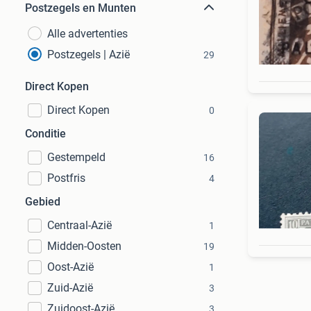
Postzegels en Munten
Alle advertenties
Postzegels | Azië
29
Direct Kopen
Direct Kopen
0
Conditie
Gestempeld
16
Postfris
4
Gebied
Centraal-Azië
1
Midden-Oosten
19
Oost-Azië
1
Zuid-Azië
3
Zuidoost-Azië
3