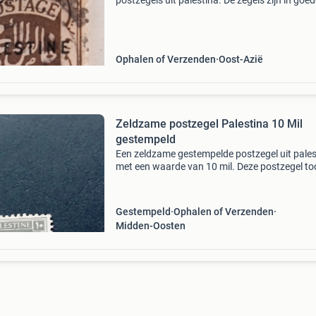
postzegels uit palestina. De zegels zijn in goe
staat en tonen historische waarde.
Ophalen of Verzenden
Oost-Azië
Zeldzame postzegel Palestina 10 Mil
gestempeld
Een zeldzame gestempelde postzegel uit pales
met een waarde van 10 mil. Deze postzegel to
een afbeelding van een gebouw en bomen, en 
interessant verzamelobject voor filatelisten di
Gestempeld
Ophalen of Verzenden
Midden-Oosten