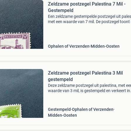
Zeldzame postzegel Palestina 7 Mil -
Gestempeld
Een zeldzame gestempelde postzegel uit pales
met een waarde van 7 mil. De postzegel toont
afbeelding van een gebouw op een heuvel en is
goede staat gezien de leeftijd. Een waardevoll
toevo
Ophalen of Verzenden
Midden-Oosten
Zeldzame postzegel Palestina 3 Mil
gestempeld
Deze zeldzame postzegel uit palestina, met ee
waarde van 3 mil, is gestempeld en verkeert in
goede staat. Een uniek verzamelobject voor
filatelisten en liefhebbers van historische
postzegels uit het
Gestempeld
Ophalen of Verzenden
Midden-Oosten