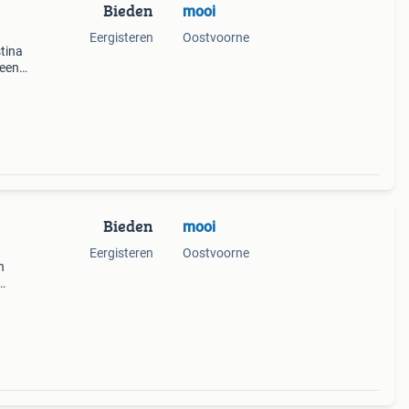
Bieden
mooi
Eergisteren
Oostvoorne
tina
 een
 in
e
Bieden
mooi
Eergisteren
Oostvoorne
n