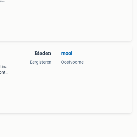
de
Bieden
mooi
Eergisteren
Oostvoorne
tina
ont
is een
e geïn