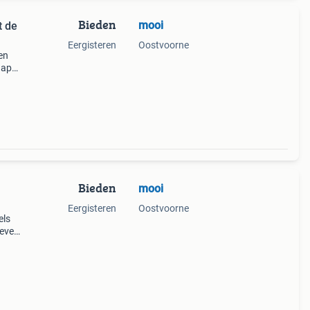
Bieden
mooi
t de
Eergisteren
Oostvoorne
en
hap
s
at
Bieden
mooi
Eergisteren
Oostvoorne
els
geven
the
en hu