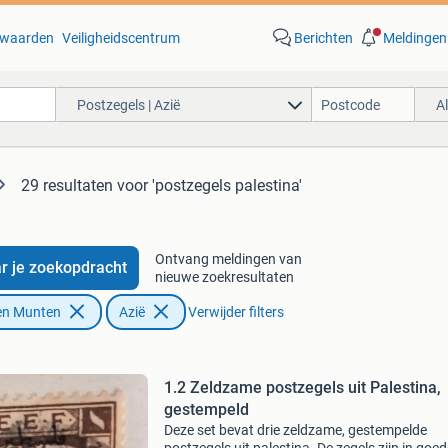
waarden
Veiligheidscentrum
Berichten
Meldingen
Postzegels | Azië
A
29 resultaten
voor 'postzegels palestina'
Ontvang meldingen van
r je zoekopdracht
nieuwe zoekresultaten
en Munten
Azië
Verwijder filters
1.2 Zeldzame postzegels uit Palestina,
gestempeld
Deze set bevat drie zeldzame, gestempelde