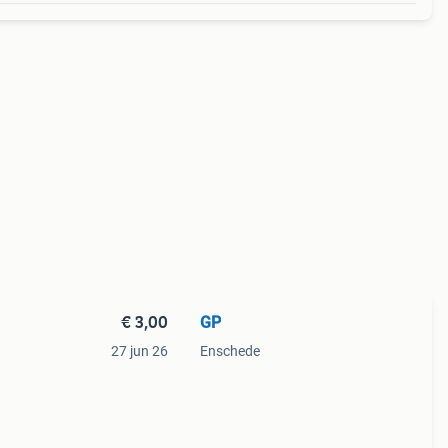
€ 3,00
GP
27 jun 26
Enschede