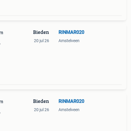
Bieden
RINMAR020
em
20 jul 26
Amstelveen
7
Bieden
RINMAR020
em
20 jul 26
Amstelveen
7