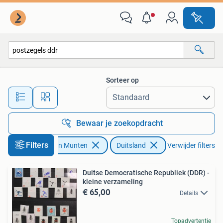
Postzegels | Europa | Duitsland
Sorteer op
Alle afstanden…
Bewaar je zoekopdracht
Filters
Postzegels en Munten
Duitsland
Verwijder filters
Duitse Democratische Republiek (DDR) -
kleine verzameling
€ 65,00
Details
Topadvertentie