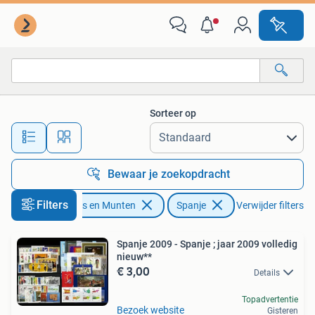
Postzegels | Europa | Spanje
Sorteer op
Alle afstanden…
Bewaar je zoekopdracht
Filters
Postzegels en Munten
Spanje
Verwijder filters
Spanje 2009 - Spanje ; jaar 2009 volledig
nieuw**
€ 3,00
Details
Topadvertentie
Bezoek website
Gisteren