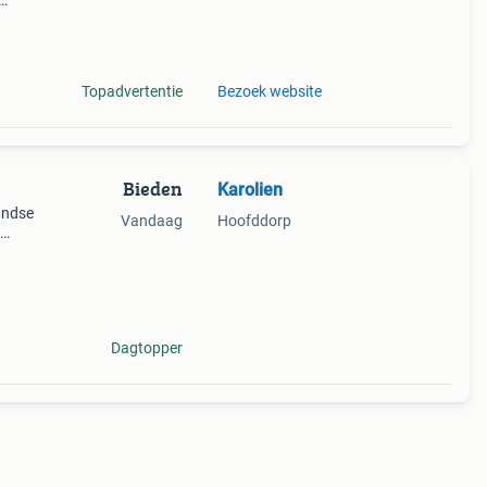
oto’s
Topadvertentie
Bezoek website
Bieden
Karolien
andse
Vandaag
Hoofddorp
tie
Dagtopper