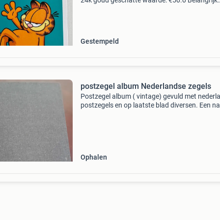
24k goud geschatte waarde: €50.0 Belangrijk:
winnende biedingen zijn exclusief 9%
koperbescherming + €3 kavel beschrijving zie f
voor e
Gestempeld
postzegel album Nederlandse zegels
Postzegel album ( vintage) gevuld met nederl
postzegels en op laatste blad diversen. Een na
laatste blad zit los. Af te halen in hoofddorp of
verzenden post nl. Bieden onder deze adverten
aub
Ophalen