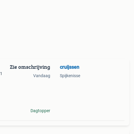
Zie omschrijving
cruijssen
01
Vandaag
Spijkenisse
Dagtopper