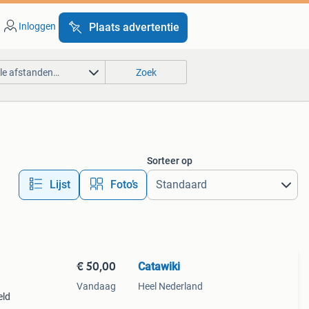
Inloggen
Plaats advertentie
lle afstanden…
Zoek
Sorteer op
Lijst
Foto’s
€ 50,00
Catawiki
Vandaag
Heel Nederland
eld