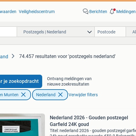
waarden
Veiligheidscentrum
Berichten
Meldingen
Postzegels | Nederland
A
74.457 resultaten
voor 'postzegels nederland'
land
Ontvang meldingen van
r je zoekopdracht
nieuwe zoekresultaten
en Munten
Nederland
Verwijder filters
Nederland 2026 - Gouden postzegel
Garfield 24K goud
Titel: nederland 2026 - gouden postzegel garfi