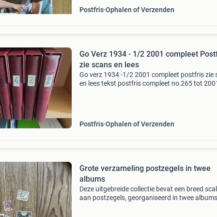
Postfris
Ophalen of Verzenden
Go Verz 1934 - 1/2 2001 compleet Postf
zie scans en lees
Go verz 1934 -1/2 2001 compleet postfris zie
en lees tekst postfris compleet no 265 tot 200
gulden ) ( - 347-348-349) in 5 lindner albums 
cassette extra v vellen geen bladen voor a n
Postfris
Ophalen of Verzenden
Grote verzameling postzegels in twee
albums
Deze uitgebreide collectie bevat een breed sca
aan postzegels, georganiseerd in twee albums
verzameling omvat zowel gestempelde als
postfrisse exemplaren, met een focus op