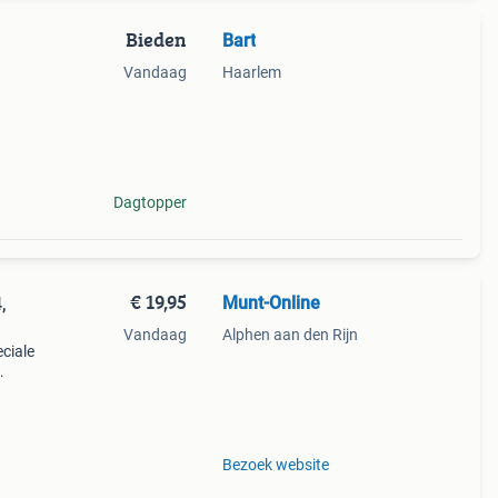
Bieden
Bart
Vandaag
Haarlem
Dagtopper
€ 19,95
Munt-Online
,
Vandaag
Alphen aan den Rijn
eciale
n
ecial
Bezoek website