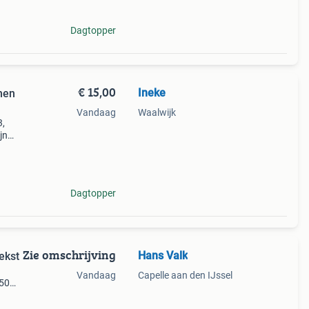
Dagtopper
€ 15,00
Ineke
nen
Vandaag
Waalwijk
3,
jn
lding
Dagtopper
Zie omschrijving
Hans Valk
ekst
Vandaag
Capelle aan den IJssel
€