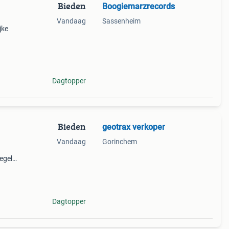
Bieden
Boogiemarzrecords
Vandaag
Sassenheim
jke
Dagtopper
Bieden
geotrax verkoper
Vandaag
Gorinchem
egels
Dagtopper