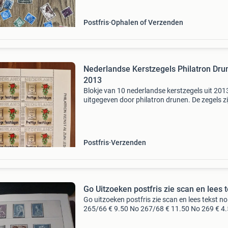
nederlandse postzegels
Postfris
Ophalen of Verzenden
Nederlandse Kerstzegels Philatron Dru
2013
Blokje van 10 nederlandse kerstzegels uit 201
uitgegeven door philatron drunen. De zegels zi
ongebruikt en tonen een feestelijke kerstafbee
met de tekst &#39;prettige feestdagen&#39;.
Postfris
Verzenden
Go Uitzoeken postfris zie scan en lees t
Go uitzoeken postfris zie scan en lees tekst no
265/66 € 9.50 No 267/68 € 11.50 No 269 € 4.50
No 270/73 € 14.50 No 274/77 € 19.00 No 278 
9.75 No 279/82 € 19.00