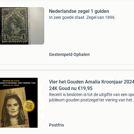
Nederlandse zegel 1 gulden
In zeer goede staat. Zegel van 1896.
Gestempeld
Ophalen
Vier het Gouden Amalia Kroonjaar 2024
24K Goud nu €19,95
Recent is besloten is tot de uitgifte van een sp
jubileum gouden postzegel ter viering van het
speciale kroonjaar van kroonprinses amalia. I
2024 viert zij haar 21ste verjaardag en deze sp
Postfris