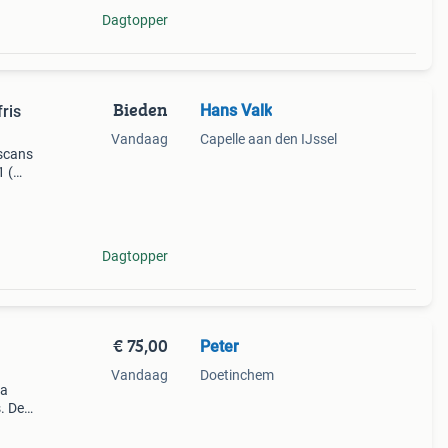
Dagtopper
Bieden
Hans Valk
ris
Vandaag
Capelle aan den IJssel
 scans
1 (
met
ummer
Dagtopper
€ 75,00
Peter
Vandaag
Doetinchem
la
. De