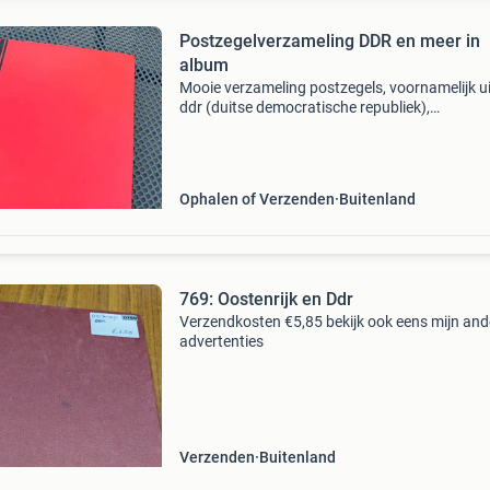
Postzegelverzameling DDR en meer in
album
Mooie verzameling postzegels, voornamelijk ui
ddr (duitse democratische republiek),
gepresenteerd in een rood postzegelalbum. H
album bevat diverse thema&#39;s zoals diere
(vogels, paarden,
Ophalen of Verzenden
Buitenland
769: Oostenrijk en Ddr
Verzendkosten €5,85 bekijk ook eens mijn and
advertenties
Verzenden
Buitenland