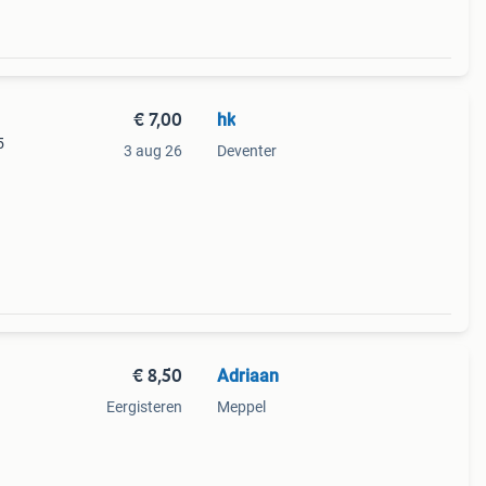
€ 7,00
hk
5
3 aug 26
Deventer
€ 8,50
Adriaan
Eergisteren
Meppel
nl
Dit