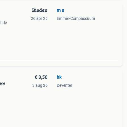
Bieden
m s
26 apr 26
Emmer-Compascuum
t de
et
n
€ 3,50
hk
ere
3 aug 26
Deventer