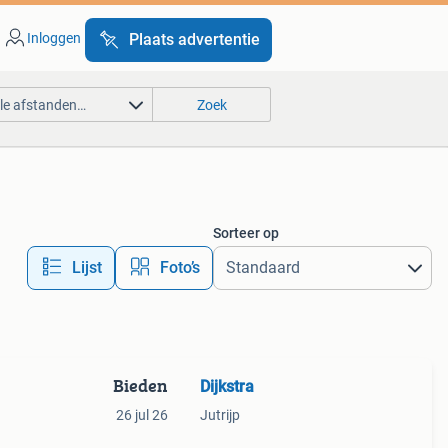
Inloggen
Plaats advertentie
lle afstanden…
Zoek
Sorteer op
Lijst
Foto’s
Bieden
Dijkstra
26 jul 26
Jutrijp