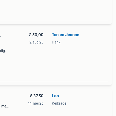
€ 50,00
Ton en Jeanne
.
2 aug 26
Hank
edig
l mooi
: 44
€ 37,50
Leo
11 mei 26
Kerkrade
s met
968
t 1983