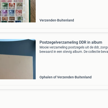
Verzenden
Buitenland
Postzegelverzameling DDR in album
Mooie verzameling postzegels uit de ddr, zorg
bewaard in een stevig album. De collectie beva
diverse zegels uit verschillende jaren, waarond
enkele met historische afbeeldingen en them
Ophalen of Verzenden
Buitenland