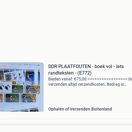
DDR PLAATFOUTEN - boek vol - iets
randteksten - (E772)
Bieden vanaf: €75,00 ================= bi
verzenden altijd verzendkosten. Bedrag is
afhankelijk van het land van bestemming. --------
------ Howell holding bv inmiddels voor velen ee
begri
Ophalen of Verzenden
Buitenland