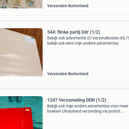
Verzenden
Buitenland
544: flinke partij Ddr (1/2)
Bekijk ook advertentie 2!! Verzendkosten €8,7
bekijk ook eens mijn andere advertenties
Verzenden
Buitenland
1247 Verzameling DDR (1/2)
Bekijk ook mijn andere advertenties voor meer
boeken! Uitsluitend verzending via postnl.
Frankering betreft handmatig niet via de post 
site. Uitsluitend bieden via de advertentie zelf. 
om het v