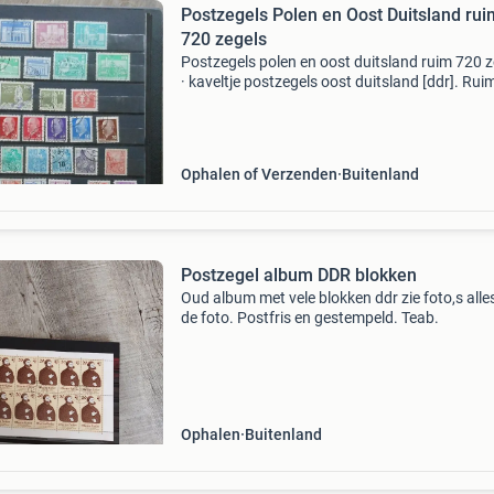
Postzegels Polen en Oost Duitsland rui
720 zegels
Postzegels polen en oost duitsland ruim 720 z
· kaveltje postzegels oost duitsland [ddr]. Ruim 180
verschillende zegels. · Kaveltje postzegels polen
ongeveer 540 verschillende zegels polen +
Ophalen of Verzenden
Buitenland
Postzegel album DDR blokken
Oud album met vele blokken ddr zie foto,s alle
de foto. Postfris en gestempeld. Teab.
Ophalen
Buitenland