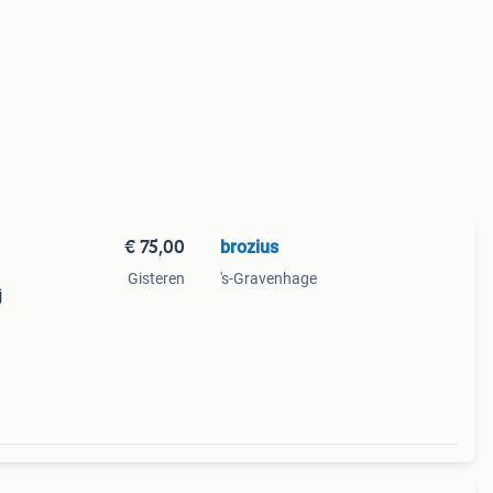
€ 75,00
brozius
Gisteren
's-Gravenhage
j
------
n