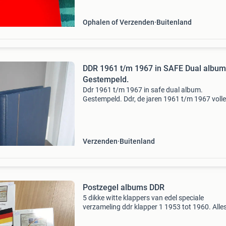
Ophalen of Verzenden
Buitenland
DDR 1961 t/m 1967 in SAFE Dual album
Gestempeld.
Ddr 1961 t/m 1967 in safe dual album.
Gestempeld. Ddr, de jaren 1961 t/m 1967 voll
compleet. Alles keurig gestempeld. In een hee
safe dual album. In het album zitten de bladen
t/m 96. Al
Verzenden
Buitenland
Postzegel albums DDR
5 dikke witte klappers van edel speciale
verzameling ddr klapper 1 1953 tot 1960. Alle
tekst en nog veel zegels klapper 2. 1961 Tot 1
klapper. 3. 1969 Tot 1976 klapper. 4. 1977 To