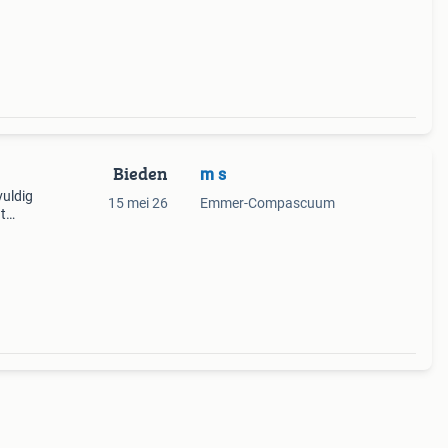
Bieden
m s
vuldig
15 mei 26
Emmer-Compascuum
t
er
a&#