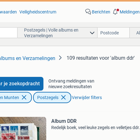
waarden
Veiligheidscentrum
Berichten
Meldingen
Postzegels | Volle albums en
A
Verzamelingen
109 resultaten
voor 'album ddr'
 albums en Verzamelingen
Ontvang meldingen van
r je zoekopdracht
nieuwe zoekresultaten
en Munten
Postzegels
Verwijder filters
Album DDR
Redelijk boek, veel leuke zegels en velletjes ddr.