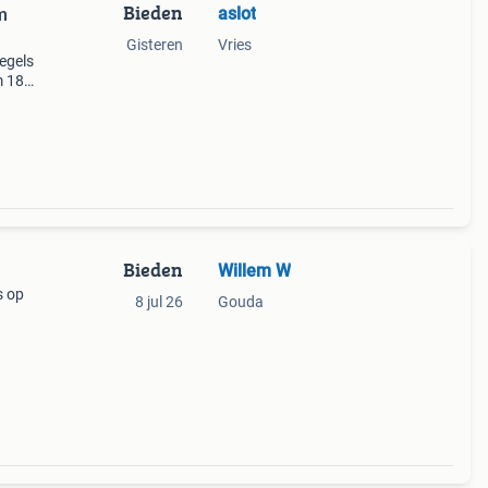
Bieden
aslot
m
Gisteren
Vries
egels
Bieden
Willem W
s op
8 jul 26
Gouda