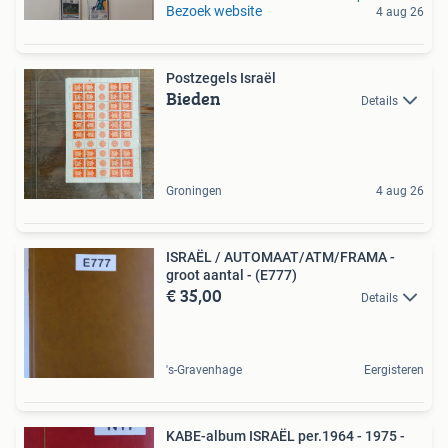
Bezoek website
4 aug 26
Postzegels Israël
Bieden
Details
Groningen
4 aug 26
ISRAËL / AUTOMAAT/ATM/FRAMA -
groot aantal - (E777)
€ 35,00
Details
's-Gravenhage
Eergisteren
KABE-album ISRAËL per.1964 - 1975 -