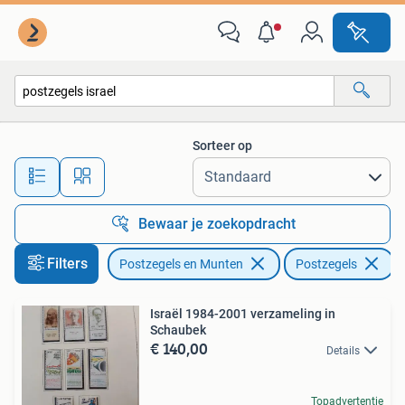
Postzegels | Volle albums en Verzamelingen
Sorteer op
Alle afstanden…
Bewaar je zoekopdracht
Filters
Postzegels en Munten
Postzegels
V
Israël 1984-2001 verzameling in
Schaubek
€ 140,00
Details
Topadvertentie