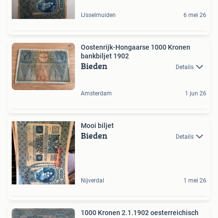
IJsselmuiden
6 mei 26
Oostenrijk-Hongaarse 1000 Kronen
bankbiljet 1902
Bieden
Details
Amsterdam
1 jun 26
Mooi biljet
Bieden
Details
Nijverdal
1 mei 26
1000 Kronen 2.1.1902 oesterreichisch