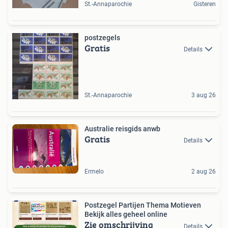
St.-Annaparochie
Gisteren
postzegels
Gratis
Details
St.-Annaparochie
3 aug 26
Australie reisgids anwb
Gratis
Details
Ermelo
2 aug 26
Postzegel Partijen Thema Motieven
Bekijk alles geheel online
Zie omschrijving
Details