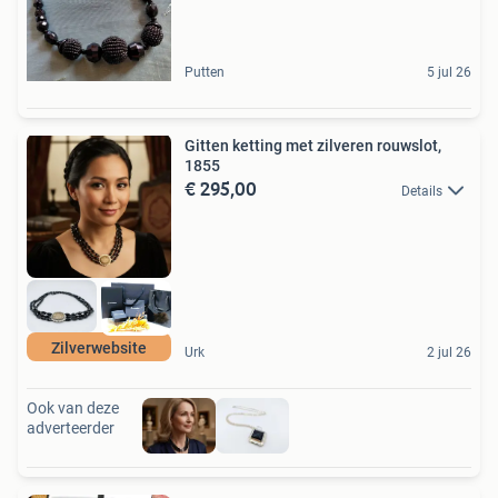
Putten
5 jul 26
Gitten ketting met zilveren rouwslot,
1855
€ 295,00
Details
Zilverwebsite
Urk
2 jul 26
Ook van deze
adverteerder