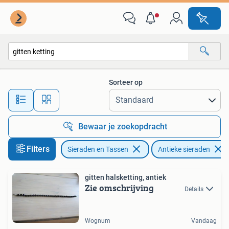
Antieke sieraden
Sorteer op
Alle afstanden…
Bewaar je zoekopdracht
Filters
Sieraden en Tassen
Antieke sieraden
gitten halsketting, antiek
Zie omschrijving
Details
Wognum
Vandaag