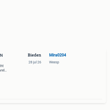
Bieden
Mira0204
EN
28 jul 26
Weesp
cht
arels
 cm