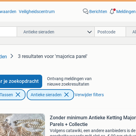
waarden
Veiligheidscentrum
Berichten
Meldingen
Antieke sieraden
A
3 resultaten
voor 'majorica parel'
aden
Ontvang meldingen van
r je zoekopdracht
nieuwe zoekresultaten
 Tassen
Antieke sieraden
Verwijder filters
Zonder minimum Antieke Ketting Major
Parels + Collectie
Volgens catawiki, een andere aanbieders is de