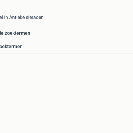
l in Antieke sieraden
de zoektermen
zoektermen