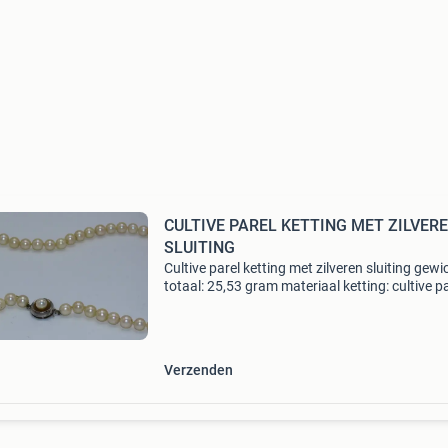
CULTIVE PAREL KETTING MET ZILVER
SLUITING
Cultive parel ketting met zilveren sluiting gewi
totaal: 25,53 gram materiaal ketting: cultive p
en een 835 zilveren sluiting lengte ketting: 50
incl sluiting parels aantal: 72x excl 1 pare
Verzenden