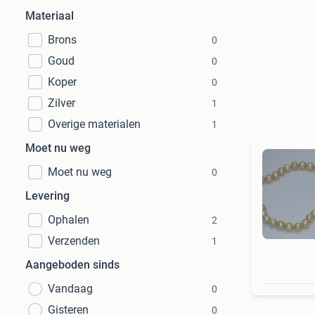
Materiaal
Brons
0
Goud
0
Koper
0
Zilver
1
Overige materialen
1
Moet nu weg
Moet nu weg
0
Levering
Ophalen
2
Verzenden
1
Aangeboden sinds
Vandaag
0
Gisteren
0