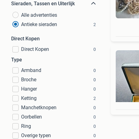
Sieraden, Tassen en Uiterlijk
Alle advertenties
Antieke sieraden
2
Direct Kopen
Direct Kopen
0
Type
Armband
0
Broche
0
Hanger
0
Ketting
2
Manchetknopen
0
Oorbellen
0
Ring
0
Overige typen
0