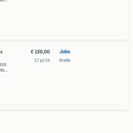
oor
wat u
i
€ 150,00
John
et
27 jul 26
Brielle
 835
 48cm