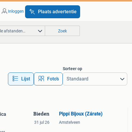
Inloggen
Plaats advertentie
lle afstanden…
Zoek
Sorteer op
Lijst
Foto’s
Bieden
Pippi Bijoux (Zárate)
ica
31 jul 26
Amstelveen