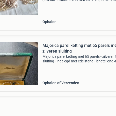
geschatte waarde mét slot ca. € 90 per stuk v
zo een parelketting. Bij ons maar wat bieden 
ervoor over heeft op derde foto ziet u catawiki 
Ophalen
Majorica parel ketting met 65 parels m
zilveren sluiting
Majorica parel ketting met 65 parels - zilveren
sluiting - ingelegd met edelstene - lengte: ong
- incl. Doosje
Ophalen of Verzenden