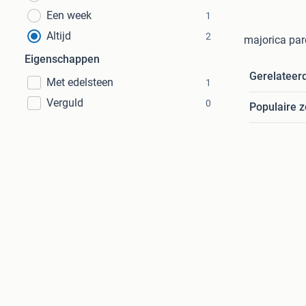
Een week
1
Altijd
2
majorica pare
Eigenschappen
Gerelateer
Met edelsteen
1
Verguld
0
Populaire 