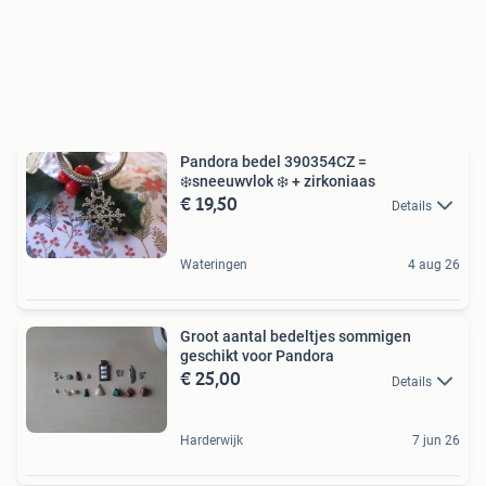
Pandora bedel 390354CZ =
❄️sneeuwvlok ❄️ + zirkoniaas
€ 19,50
Details
Wateringen
4 aug 26
Groot aantal bedeltjes sommigen
geschikt voor Pandora
€ 25,00
Details
Harderwijk
7 jun 26