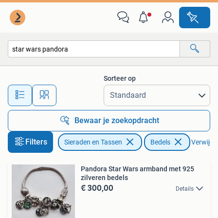
Bedels
Sorteer op
Alle afstanden…
Bewaar je zoekopdracht
Filters
Sieraden en Tassen
Bedels
Verwijder
Pandora Star Wars armband met 925
zilveren bedels
€ 300,00
Details