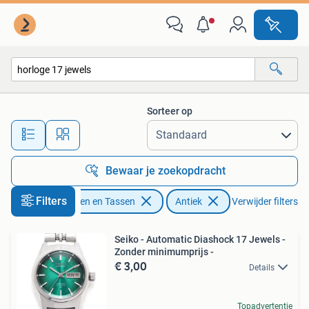
Horloges | Antiek
Sorteer op
Alle afstanden…
Bewaar je zoekopdracht
Filters
Sieraden en Tassen
Antiek
Verwijder filters
Seiko - Automatic Diashock 17 Jewels -
Zonder minimumprijs -
€ 3,00
Details
Topadvertentie