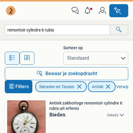
Horloges | Antiek
Sorteer op
Alle afstanden…
Bewaar je zoekopdracht
Filters
Sieraden en Tassen
Antiek
Verwijder 
Antiek zakhorloge remontoir cylindre 6
rubis uit erfenis
Bieden
Details