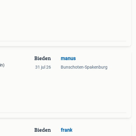
Bieden
manus
in)
31 jul 26
Bunschoten-Spakenburg
Bieden
frank