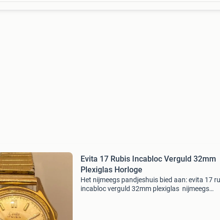
Evita 17 Rubis Incabloc Verguld 32mm
Plexiglas Horloge
Het nijmeegs pandjeshuis bied aan: evita 17 r
incabloc verguld 32mm plexiglas nijmeegs
pandjeshuis krayenhofflaan 214 6541 pz nij
024-3733771 al meer dan 10 jaar een begrip!!
Openingstijden