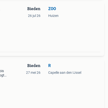
Bieden
ZOO
.
26 jul 26
Huizen
Bieden
R
bis
27 mei 26
Capelle aan den IJssel
ogte
e of