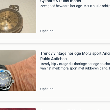
Cylindre & Rubis model
Zeer goed bewaard horloge. Met 6 stuks robij
Ophalen
Trendy vintage horloge Mora sport Anc
Rubis Antichoc
Trendy hip vintage duikhorloge horloge polsho
van het merk mora sport met rubberen band. 
horloge is mechanisch en handopwindbaar, w
betekent dat het geen batterij nodig heeft. Het
horloge i
Ophalen