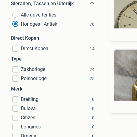
Sieraden, Tassen en Uiterlijk
Alle advertenties
Horloges | Antiek
78
Direct Kopen
Direct Kopen
14
Type
Zakhorloge
24
Polshorloge
25
Merk
Breitling
0
Bulova
0
Citizen
0
Longines
0
Omega
0