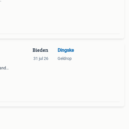
 en
Bieden
Dingske
31 jul 26
Geldrop
and.
jnen
l met