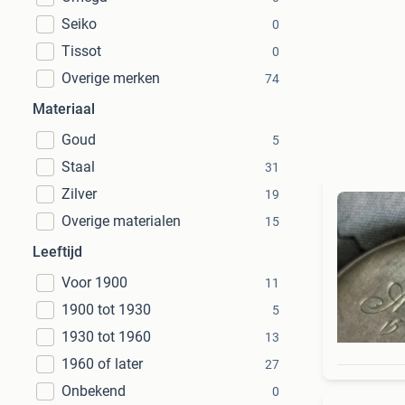
Seiko
0
Tissot
0
Overige merken
74
Materiaal
Goud
5
Staal
31
Zilver
19
Overige materialen
15
Leeftijd
Voor 1900
11
1900 tot 1930
5
1930 tot 1960
13
1960 of later
27
Onbekend
0