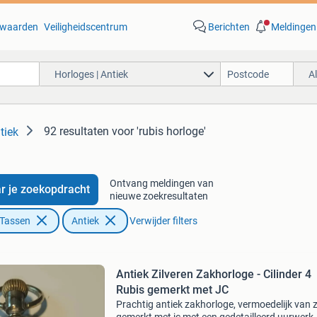
waarden
Veiligheidscentrum
Berichten
Meldingen
Horloges | Antiek
A
92 resultaten
voor 'rubis horloge'
tiek
Ontvang meldingen van
r je zoekopdracht
nieuwe zoekresultaten
 Tassen
Antiek
Verwijder filters
Antiek Zilveren Zakhorloge - Cilinder 4
Rubis gemerkt met JC
Prachtig antiek zakhorloge, vermoedelijk van z