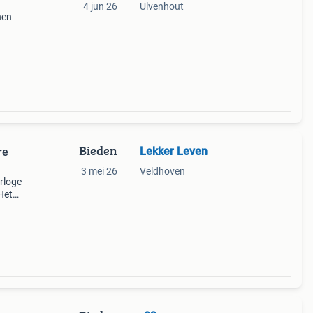
4 jun 26
Ulvenhout
nen
Bieden
Lekker Leven
re
3 mei 26
Veldhoven
rloge
Het
at