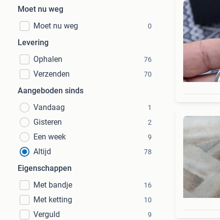
Moet nu weg
Moet nu weg
0
Levering
Ophalen
76
Verzenden
70
Aangeboden sinds
Vandaag
1
Gisteren
2
Een week
9
Altijd
78
Eigenschappen
Met bandje
16
Met ketting
10
Verguld
9