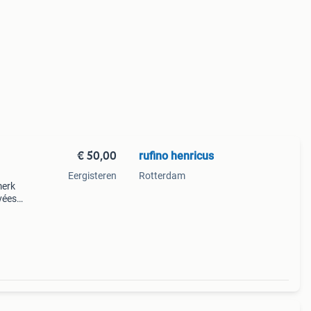
€ 50,00
rufino henricus
Eergisteren
Rotterdam
merk
vées
jn