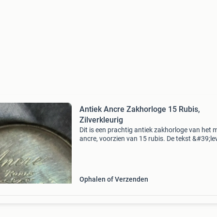
Antiek Ancre Zakhorloge 15 Rubis,
Zilverkleurig
Dit is een prachtig antiek zakhorloge van het 
ancre, voorzien van 15 rubis. De tekst &#39;le
visibles&#39; en &#39;double plateau&#39; zi
zichtbaar op de achterkant, wat dui
Ophalen of Verzenden