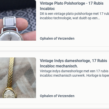
Vintage Plato Polshorloge - 17 Rubis
Incabloc
Dit is een vintage plato polshorloge met 17 rub
incabloc-technologie, wat duidt op een
schokbestendig uurwerk. Het horloge heeft e
zilverkleurige wijzerplaat met eenvoudige ind
en wijzers.
Ophalen of Verzenden
Vintage Indys dameshorloge, 17 Rubis
Incabloc mechanisch.
Vintage indys dameshorloge met een 17 rubis
incabloc mechanisch uurwerk. Horloge is lope
De achterkant van de horlogekast is gemaakt
roestvrij staal (fond acier) met een vergulde r
(lunette
Ophalen of Verzenden