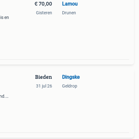
€ 70,00
Lamou
Gisteren
Drunen
is en
en
exen
Bieden
Dingske
31 jul 26
Geldrop
nd.
 van
and