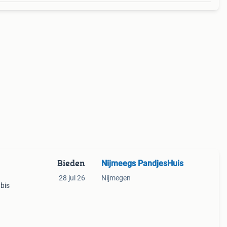
Bieden
Nijmeegs PandjesHuis
28 jul 26
Nijmegen
ubis
megen