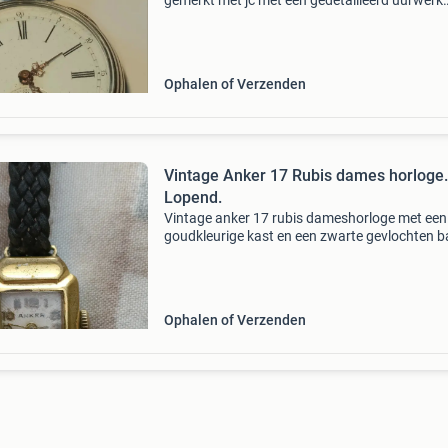
gemerkt met jc met een gedetailleerd uurwerk
gemerkt &#39;c2ylindre 4 rubis&#39;. De
achterkant is versierd met een sierlijk patroon
een
Ophalen of Verzenden
Vintage Anker 17 Rubis dames horloge.
Lopend.
Vintage anker 17 rubis dameshorloge met een
goudkleurige kast en een zwarte gevlochten b
Merk: anker. Kenmerken: beschikt over 17 robi
(rubis) in het uurwerk. Stijl: vintage tankmode
een
Ophalen of Verzenden