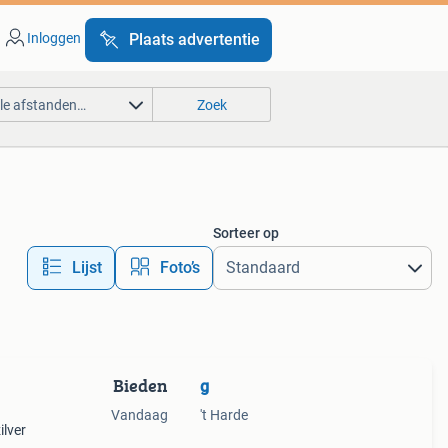
Inloggen
Plaats advertentie
lle afstanden…
Zoek
Sorteer op
Lijst
Foto’s
Bieden
g
Vandaag
't Harde
ilver